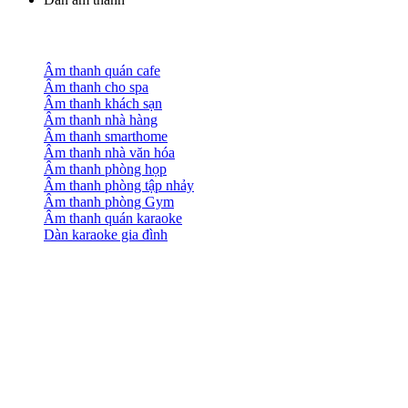
Âm thanh quán cafe
Âm thanh cho spa
Âm thanh khách sạn
Âm thanh nhà hàng
Âm thanh smarthome
Âm thanh nhà văn hóa
Âm thanh phòng họp
Âm thanh phòng tập nhảy
Âm thanh phòng Gym
Âm thanh quán karaoke
Dàn karaoke gia đình