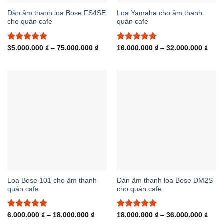
Dàn âm thanh loa Bose FS4SE
Loa Yamaha cho âm thanh
cho quán cafe
quán cafe
Được xếp
Khoảng
Được xếp
Khoả
35.000.000
₫
–
75.000.000
₫
16.000.000
₫
–
32.000.000
₫
giá:
giá:
hạng
5.00
hạng
5.00
từ
từ
5 sao
5 sao
35.000.000 ₫
16.0
đến
đến
75.000.000 ₫
32.0
Loa Bose 101 cho âm thanh
Dàn âm thanh loa Bose DM2S
quán cafe
cho quán cafe
Được xếp
Khoảng
Được xếp
Khoả
6.000.000
₫
–
18.000.000
₫
18.000.000
₫
–
36.000.000
₫
giá:
giá:
hạng
5.00
hạng
5.00