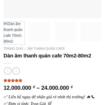
TRANG CHỦ
/
ÂM THANH QUÁN CAFE
Dàn âm thanh quán cafe 70m2-80m2
5.00
4
trên 5
Khoảng
12.000.000
–
24.000.000
₫
₫
dựa trên
giá:
đánh giá
✅ Liên hệ ngay để nhận giá rẻ nhất thị trường! 🔥📞
từ
✅ Đơn vị tính: Trọn Gói 🛒
12.000.000 ₫