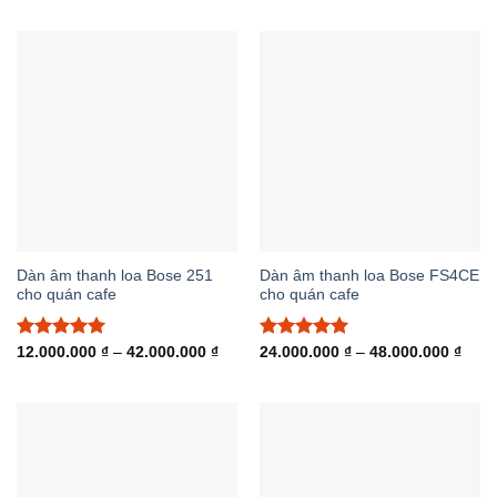
từ
từ
5 sao
5 sao
6.000.000 ₫
18.0
đến
đến
18.000.000 ₫
36.0
Dàn âm thanh loa Bose 251
Dàn âm thanh loa Bose FS4CE
cho quán cafe
cho quán cafe
Được xếp
Khoảng
Được xếp
Khoả
12.000.000
₫
–
42.000.000
₫
24.000.000
₫
–
48.000.000
₫
giá:
giá:
hạng
5.00
hạng
5.00
từ
từ
5 sao
5 sao
12.000.000 ₫
24.0
đến
đến
42.000.000 ₫
48.0