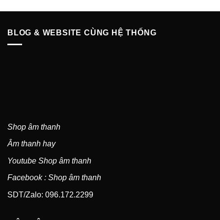
từ
từ
5 sao
5 sao
25.000.000 ₫
14.0
đến
đến
75.000.000 ₫
28.0
BLOG & WEBSITE CÙNG HỆ THỐNG
Shop âm thanh
Âm thanh hay
Youtube Shop âm thanh
Facebook : Shop âm thanh
SDT/Zalo: 096.172.2299