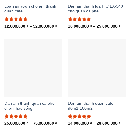
Loa sân vườn cho âm thanh
Dàn âm thanh loa ITC LX-340
quán cafe
cho quán cà phê
Được xếp
Khoảng
Được xếp
Khoả
12.000.000
₫
–
32.000.000
₫
10.000.000
₫
–
25.000.000
₫
giá:
giá:
hạng
5.00
hạng
5.00
từ
từ
5 sao
5 sao
12.000.000 ₫
10.0
đến
đến
32.000.000 ₫
25.0
Dàn âm thanh quán cà phê
Dàn âm thanh quán cafe
chơi nhạc sống
90m2-100m2
Được xếp
Khoảng
Được xếp
Khoả
25.000.000
₫
–
75.000.000
₫
14.000.000
₫
–
28.000.000
₫
giá:
giá:
hạng
5.00
hạng
5.00