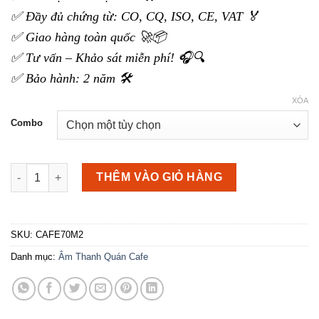
đến
✅ Đầy đủ chứng từ: CO, CQ, ISO, CE, VAT 🏅
24.000.000 ₫
✅ Giao hàng toàn quốc 🚀📦
✅ Tư vấn – Khảo sát miễn phí! 🎧🔍
✅ Bảo hành: 2 năm 🛠️
XÓA
Combo
Dàn âm thanh quán cafe 70m2-80m2 số lượng
THÊM VÀO GIỎ HÀNG
SKU:
CAFE70M2
Danh mục:
Âm Thanh Quán Cafe