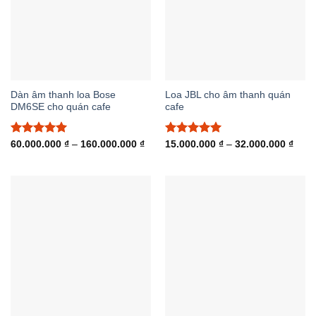
Dàn âm thanh loa Bose
Loa JBL cho âm thanh quán
DM6SE cho quán cafe
cafe
Được xếp
Khoảng
Được xếp
Khoả
60.000.000
₫
–
160.000.000
₫
15.000.000
₫
–
32.000.000
₫
giá:
giá:
hạng
5.00
hạng
5.00
từ
từ
5 sao
5 sao
60.000.000 ₫
15.0
đến
đến
160.000.000 ₫
32.0