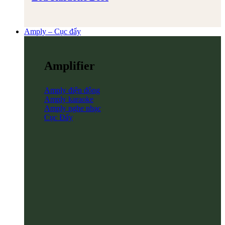
Amply – Cục đẩy
Amplifier
Amply điện động
Amply karaoke
Amply nghe nhạc
Cục Đẩy