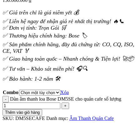
150.000.000 ₫
✅ Giá trên chỉ là giá niêm yết 💰
✅ Liên hệ ngay để nhận giá rẻ nhất thị trường! 🔥📞
✅ Đơn vị tính: Trọn Gói 🛒
✅ Thương hiệu chính hãng: Bose 🏷️
✅ Sản phẩm chính hãng, đầy đủ chứng từ: CO, CQ, ISO,
CE, VAT 🏅
✅ Giao hàng toàn quốc – Nhanh chóng & Tiện lợi! 🚀📦
✅ Tư vấn – Khảo sát miễn phí! 🎧🔍
✅ Bảo hành: 1-2 năm 🛠️
Combo
Xóa
Dàn âm thanh loa Bose DM5SE cho quán cafe số lượng
Thêm vào giỏ hàng
SKU:
DM5SECAFE
Danh mục:
Âm Thanh Quán Cafe