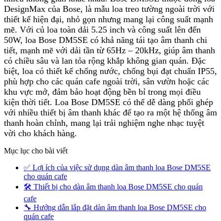
DesignMax của Bose, là mẫu loa treo tường ngoài trời với
thiết kế hiện đại, nhỏ gọn nhưng mang lại công suất mạnh
mẽ. Với củ loa toàn dải 5.25 inch và công suất lên đến
50W, loa Bose DM5SE có khả năng tái tạo âm thanh chi
tiết, mạnh mẽ với dải tần từ 65Hz – 20kHz, giúp âm thanh
có chiều sâu và lan tỏa rộng khắp không gian quán. Đặc
biệt, loa có thiết kế chống nước, chống bụi đạt chuẩn IP55,
phù hợp cho các quán cafe ngoài trời, sân vườn hoặc các
khu vực mở, đảm bảo hoạt động bền bỉ trong mọi điều
kiện thời tiết. Loa Bose DM5SE có thể dễ dàng phối ghép
với nhiều thiết bị âm thanh khác để tạo ra một hệ thống âm
thanh hoàn chỉnh, mang lại trải nghiệm nghe nhạc tuyệt
vời cho khách hàng.
Mục lục cho bài viết
✅ Lợi ích của việc sử dụng dàn âm thanh loa Bose DM5SE
cho quán cafe
🛠️ Thiết bị cho dàn âm thanh loa Bose DM5SE cho quán
cafe
🔧 Hướng dẫn lắp đặt dàn âm thanh loa Bose DM5SE cho
quán cafe