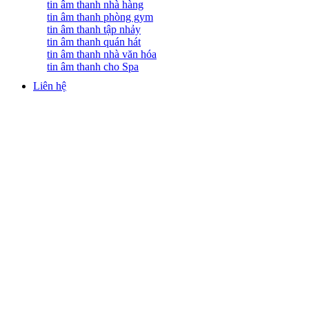
tin âm thanh nhà hàng
tin âm thanh phòng gym
tin âm thanh tập nhảy
tin âm thanh quán hát
tin âm thanh nhà văn hóa
tin âm thanh cho Spa
Liên hệ