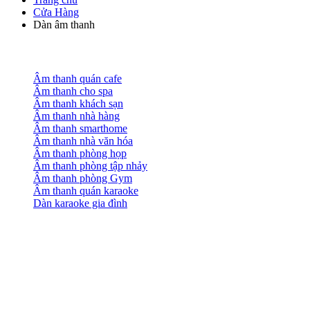
Cửa Hàng
Dàn âm thanh
Âm thanh quán cafe
Âm thanh cho spa
Âm thanh khách sạn
Âm thanh nhà hàng
Âm thanh smarthome
Âm thanh nhà văn hóa
Âm thanh phòng họp
Âm thanh phòng tập nhảy
Âm thanh phòng Gym
Âm thanh quán karaoke
Dàn karaoke gia đình