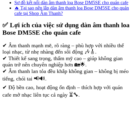
Sơ đồ kết nối dàn âm thanh loa Bose DM5SE cho quán cafe
🔥 Tại sao nên lắp dàn âm thanh loa Bose DM5SE cho quán
cafe tại Shop Âm Thanh?
✅ Lợi ích của việc sử dụng dàn âm thanh loa
Bose DM5SE cho quán cafe
✔ Âm thanh mạnh mẽ, rõ ràng – phù hợp với nhiều thể
loại nhạc, từ nhẹ nhàng đến sôi động 🎶🎸.
✔ Thiết kế sang trọng, thẩm mỹ cao – giúp không gian
quán trở nên chuyên nghiệp hơn 🏡🌟.
✔ Âm thanh lan tỏa đều khắp không gian – không bị méo
tiếng, chói tai 📢🔊.
✔ Độ bền cao, hoạt động ổn định – thích hợp với quán
cafe mở nhạc liên tục cả ngày ⏳🔧.