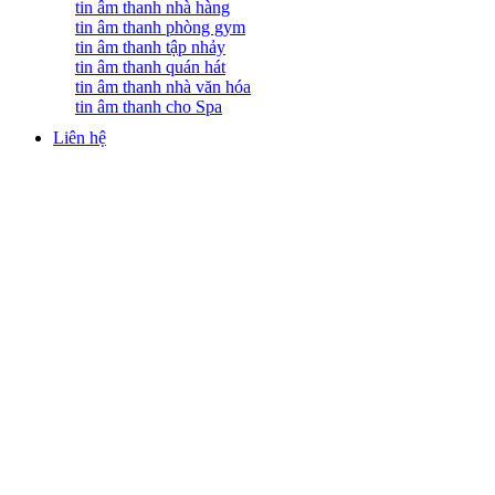
tin âm thanh nhà hàng
tin âm thanh phòng gym
tin âm thanh tập nhảy
tin âm thanh quán hát
tin âm thanh nhà văn hóa
tin âm thanh cho Spa
Liên hệ