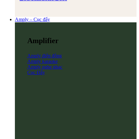
Amply – Cục đẩy
Amplifier
Amply điện động
Amply karaoke
Amply nghe nhạc
Cục Đẩy