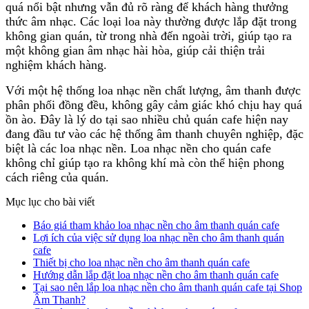
quá nổi bật nhưng vẫn đủ rõ ràng để khách hàng thưởng
thức âm nhạc. Các loại loa này thường được lắp đặt trong
không gian quán, từ trong nhà đến ngoài trời, giúp tạo ra
một không gian âm nhạc hài hòa, giúp cải thiện trải
nghiệm khách hàng.
Với một hệ thống loa nhạc nền chất lượng, âm thanh được
phân phối đồng đều, không gây cảm giác khó chịu hay quá
ồn ào. Đây là lý do tại sao nhiều chủ quán cafe hiện nay
đang đầu tư vào các hệ thống âm thanh chuyên nghiệp, đặc
biệt là các loa nhạc nền. Loa nhạc nền cho quán cafe
không chỉ giúp tạo ra không khí mà còn thể hiện phong
cách riêng của quán.
Mục lục cho bài viết
Báo giá tham khảo loa nhạc nền cho âm thanh quán cafe
Lợi ích của việc sử dụng loa nhạc nền cho âm thanh quán
cafe
Thiết bị cho loa nhạc nền cho âm thanh quán cafe
Hướng dẫn lắp đặt loa nhạc nền cho âm thanh quán cafe
Tại sao nên lắp loa nhạc nền cho âm thanh quán cafe tại Shop
Âm Thanh?