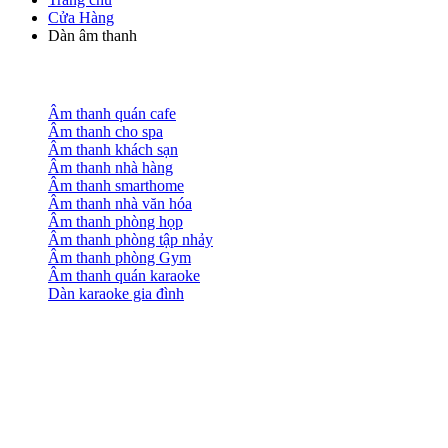
Cửa Hàng
Dàn âm thanh
Âm thanh quán cafe
Âm thanh cho spa
Âm thanh khách sạn
Âm thanh nhà hàng
Âm thanh smarthome
Âm thanh nhà văn hóa
Âm thanh phòng họp
Âm thanh phòng tập nhảy
Âm thanh phòng Gym
Âm thanh quán karaoke
Dàn karaoke gia đình