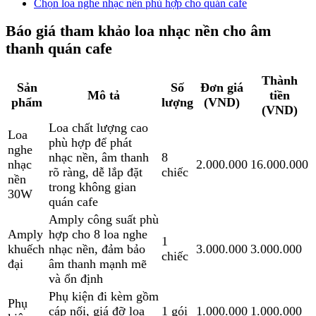
Chọn loa nghe nhạc nền phù hợp cho quán cafe
Báo giá tham khảo loa nhạc nền cho âm
thanh quán cafe
Thành
Sản
Số
Đơn giá
Mô tả
tiền
phẩm
lượng
(VND)
(VND)
Loa chất lượng cao
Loa
phù hợp để phát
nghe
nhạc nền, âm thanh
8
nhạc
2.000.000
16.000.000
rõ ràng, dễ lắp đặt
chiếc
nền
trong không gian
30W
quán cafe
Amply công suất phù
Amply
hợp cho 8 loa nghe
1
khuếch
nhạc nền, đảm bảo
3.000.000
3.000.000
chiếc
đại
âm thanh mạnh mẽ
và ổn định
Phụ kiện đi kèm gồm
Phụ
cáp nối, giá đỡ loa
1 gói
1.000.000
1.000.000