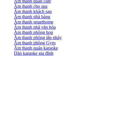
Âm thanh quán cafe
Âm thanh cho spa
Âm thanh khách sạn
Âm thanh nhà hàng
Âm thanh smarthome
Âm thanh nhà văn hóa
Âm thanh phòng họp
Âm thanh phòng tập nhảy
Âm thanh phòng Gym
Âm thanh quán karaoke
Dàn karaoke gia đình