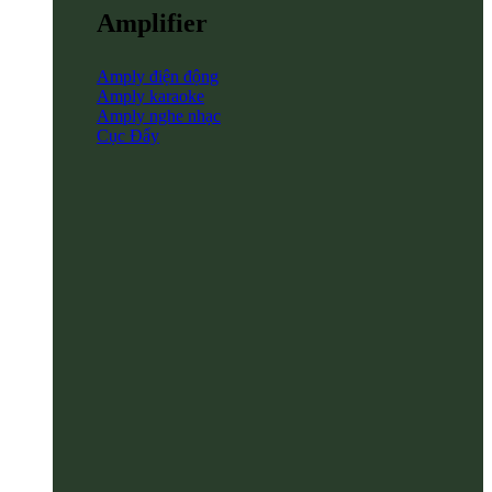
Amplifier
Amply điện động
Amply karaoke
Amply nghe nhạc
Cục Đẩy