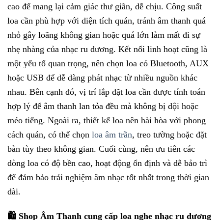
cao để mang lại cảm giác thư giãn, dễ chịu. Công suất
loa cần phù hợp với diện tích quán, tránh âm thanh quá
nhỏ gây loãng không gian hoặc quá lớn làm mất đi sự
nhẹ nhàng của nhạc ru dương. Kết nối linh hoạt cũng là
một yếu tố quan trọng, nên chọn loa có Bluetooth, AUX
hoặc USB để dễ dàng phát nhạc từ nhiều nguồn khác
nhau. Bên cạnh đó, vị trí lắp đặt loa cần được tính toán
hợp lý để âm thanh lan tỏa đều mà không bị dội hoặc
méo tiếng. Ngoài ra, thiết kế loa nên hài hòa với phong
cách quán, có thể chọn
loa âm trần
, treo tường hoặc đặt
bàn tùy theo không gian. Cuối cùng, nên ưu tiên các
dòng loa có độ bền cao, hoạt động ổn định và dễ bảo trì
để đảm bảo trải nghiệm âm nhạc tốt nhất trong thời gian
dài.
🛍️ Shop Âm Thanh cung cấp loa nghe nhạc ru dương