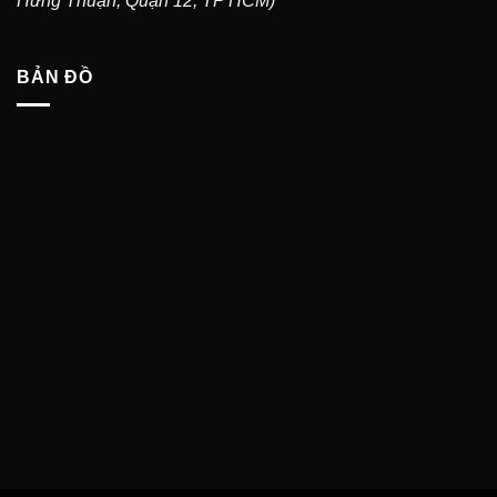
Hưng Thuận, Quận 12, TP HCM)
BẢN ĐỒ