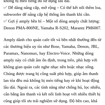
không bị méo tiếng dù sử dụng lâu dài.
✅ Dễ dàng nâng cấp, mở rộng – Có thể kết nối thêm loa,
subwoofer để nâng cấp hệ thống âm thanh khi cần.
✅ Gợi ý amply bền bỉ – Một số dòng amply chất lượng:
Denon PMA-800NE, Yamaha R-S202, Marantz PM6007.
Amply dành cho quán cafe tốt và bền nhất thường đến từ
các thương hiệu uy tín như Bose, Yamaha, Denon, JBL,
Paramax, Nanomax, hay Electro-Voice. Những dòng
amply này có chất âm ổn định, trong trẻo, phù hợp với
không gian quán cafe nghe nhạc nền hoặc nhạc sống.
Chúng được trang bị công suất phù hợp, giúp âm thanh
lan tỏa đều mà không bị méo tiếng hay rè khi hoạt động
lâu dài. Ngoài ra, các tính năng như chống hú, lọc nhiễu,
cân bằng âm thanh và kết nối linh hoạt với nhiều thiết bị
cũng giúp tối ưu trải nghiệm sử dụng. Độ bền cao, khả