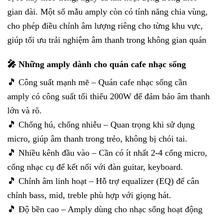
gian dài. Một số mẫu amply còn có tính năng chia vùng,
cho phép điều chỉnh âm lượng riêng cho từng khu vực,
giúp tối ưu trải nghiệm âm thanh trong không gian quán
🎤 Những amply dành cho quán cafe nhạc sống
🎵 Công suất mạnh mẽ – Quán cafe nhạc sống cần
amply có công suất tối thiểu 200W để đảm bảo âm thanh
lớn và rõ.
🎵 Chống hú, chống nhiễu – Quan trọng khi sử dụng
micro, giúp âm thanh trong trẻo, không bị chói tai.
🎵 Nhiều kênh đầu vào – Cần có ít nhất 2-4 cổng micro,
cổng nhạc cụ để kết nối với đàn guitar, keyboard.
🎵 Chỉnh âm linh hoạt – Hỗ trợ equalizer (EQ) để cân
chỉnh bass, mid, treble phù hợp với giọng hát.
🎵 Độ bền cao – Amply dùng cho nhạc sống hoạt động