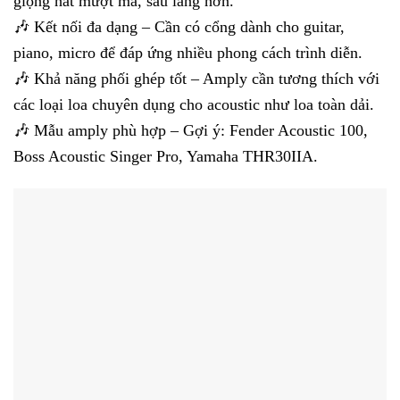
giọng hát mượt mà, sâu lắng hơn.
🎶 Kết nối đa dạng – Cần có cổng dành cho guitar,
piano, micro để đáp ứng nhiều phong cách trình diễn.
🎶 Khả năng phối ghép tốt – Amply cần tương thích với
các loại loa chuyên dụng cho acoustic như loa toàn dải.
🎶 Mẫu amply phù hợp – Gợi ý: Fender Acoustic 100,
Boss Acoustic Singer Pro, Yamaha THR30IIA.