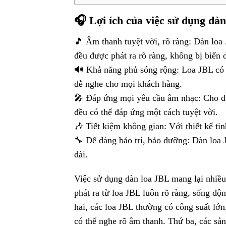
🎧 Lợi ích của việc sử dụng dà
🎵 Âm thanh tuyệt vời, rõ ràng: Dàn loa
đều được phát ra rõ ràng, không bị biến 
🔊 Khả năng phủ sóng rộng: Loa JBL có 
dễ nghe cho mọi khách hàng.
🎤 Đáp ứng mọi yêu cầu âm nhạc: Cho dù
đều có thể đáp ứng một cách tuyệt vời.
🎶 Tiết kiệm không gian: Với thiết kế ti
🔧 Dễ dàng bảo trì, bảo dưỡng: Dàn loa J
dài.
Việc sử dụng dàn loa JBL mang lại nhiều 
phát ra từ loa JBL luôn rõ ràng, sống độ
hai, các loa JBL thường có công suất lớ
có thể nghe rõ âm thanh. Thứ ba, các sả