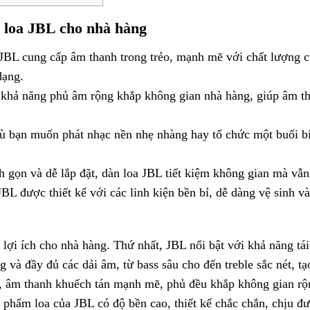
n loa JBL cho nhà hàng
 JBL cung cấp âm thanh trong trẻo, mạnh mẽ với chất lượng c
dạng.
khả năng phủ âm rộng khắp không gian nhà hàng, giúp âm than
 bạn muốn phát nhạc nền nhẹ nhàng hay tổ chức một buổi bi
nh gọn và dễ lắp đặt, dàn loa JBL tiết kiệm không gian mà vẫ
BL được thiết kế với các linh kiện bền bỉ, dễ dàng vệ sinh và
lợi ích cho nhà hàng. Thứ nhất, JBL nổi bật với khả năng tá
ng và đầy đủ các dải âm, từ bass sâu cho đến treble sắc nét, 
n, âm thanh khuếch tán mạnh mẽ, phủ đều khắp không gian rộn
n phẩm loa của JBL có độ bền cao, thiết kế chắc chắn, chịu đ