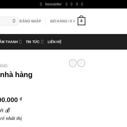
Newsletter
0
ĐĂNG NHẬP
GIỎ HÀNG /
0
₫
 ÂM THANH
TIN TỨC
LIÊN HỆ
HÀNG
 nhà hàng
Khoảng
00.000
₫
giá:
ết 💰
từ
24.000.000 ₫
rẻ nhất thị
đến