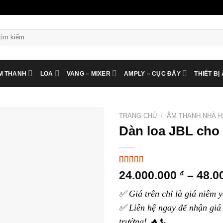
ìm
ếm:
M THANH
LOA
VANG – MIXER
AMPLY – CỤC ĐẨY
THIẾT BỊ
TRANG CHỦ
/
ÂM THANH NHÀ 
Dàn loa JBL cho
5.00
4
trên 5
24.000.000
₫
–
48.0
dựa trên
đánh giá
✅ Giá trên chỉ là giá niêm y
✅ Liên hệ ngay để nhận giá 
trường! 🔥📞