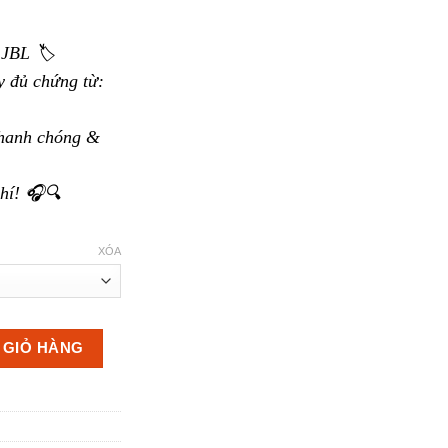
48.000.000 ₫
JBL 🏷️
 đủ chứng từ:
hanh chóng &
hí! 🎧🔍
XÓA
 lượng
 GIỎ HÀNG