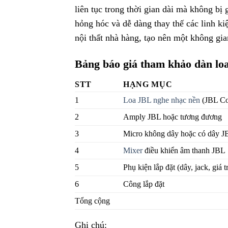
liên tục trong thời gian dài mà không bị 
hỏng hóc và dễ dàng thay thế các linh ki
nội thất nhà hàng, tạo nên một không gi
Bảng báo giá tham khảo dàn lo
STT
HẠNG MỤC
1
Loa JBL nghe nhạc nền
(JBL Co
2
Amply JBL hoặc tương đương
3
Micro không dây hoặc có dây J
4
Mixer
điều khiển âm thanh JBL
5
Phụ kiện lắp đặt (dây, jack, giá 
6
Công lắp đặt
Tổng cộng
Ghi chú: