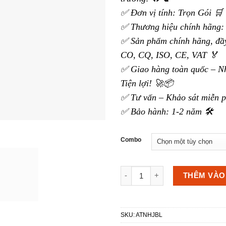
✅ Đơn vị tính: Trọn Gói 🛒
✅ Thương hiệu chính hãng: 
✅ Sản phẩm chính hãng, đầy
CO, CQ, ISO, CE, VAT 🏅
✅ Giao hàng toàn quốc – N
Tiện lợi! 🚀📦
✅ Tư vấn – Khảo sát miễn p
✅ Bảo hành: 1-2 năm 🛠️
Combo
Dàn loa JBL cho nhà hàng số
THÊM VÀO
SKU:
ATNHJBL