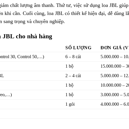
giảm chất lượng âm thanh. Thứ tư, việc sử dụng loa JBL giúp tiế
ện khi cần. Cuối cùng, loa JBL có thiết kế hiện đại, dễ dàng 
an sang trọng và chuyên nghiệp.
a JBL cho nhà hàng
SỐ LƯỢNG
ĐƠN GIÁ (
ntrol 30, Control 50,…)
6 – 8 cái
5.000.000 – 10
1 bộ
15.000.000 – 3
BL
2 – 4 cái
5.000.000 – 12
1 bộ
10.000.000 – 2
treo,…)
1 bộ
3.000.000 – 5.
1 gói
4.000.000 – 6.