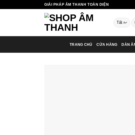
Chuyển
GIẢI PHÁP ÂM THANH TOÀN DIỆN
đến
nội
T
dung
ki
TRANG CHỦ
CỬA HÀNG
DÀN Â