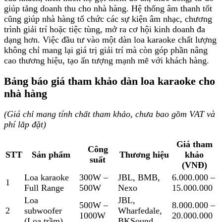
giúp tăng doanh thu cho nhà hàng. Hệ thống âm thanh tốt
cũng giúp nhà hàng tổ chức các sự kiện âm nhạc, chương
trình giải trí hoặc tiệc tùng, mở ra cơ hội kinh doanh đa
dạng hơn. Việc đầu tư vào một dàn loa karaoke chất lượng
không chỉ mang lại giá trị giải trí mà còn góp phần nâng
cao thương hiệu, tạo ấn tượng mạnh mẽ với khách hàng.
Bảng báo giá tham khảo dàn loa karaoke cho
nhà hàng
(Giá chỉ mang tính chất tham khảo, chưa bao gồm VAT và
phí lắp đặt)
Giá tham
Công
STT
Sản phẩm
Thương hiệu
khảo
suất
(VNĐ)
Loa karaoke
300W –
JBL, BMB,
6.000.000 –
1
Full Range
500W
Nexo
15.000.000
Loa
JBL,
500W –
8.000.000 –
2
subwoofer
Wharfedale,
1000W
20.000.000
(Loa trầm)
BKSound