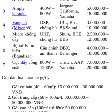
Jarguar,
Amply
400W –
5.000.000 –
3
California,
karaoke
800W
18.000.000
Yamaha
Vang số
DSP,
JBL, Bosa,
3.000.000 –
4
(
Mixer
số)
chống hú
BKSound
10.000.000
Micro không
UHF,
Shure, BCE,
2.500.000 –
5
dây
chống hú
BBS
12.000.000
Bộ xử lý tín
Cân chỉnh
DBX,
4.000.000 –
6
hiệu
âm thanh
Behringer
10.000.000
(Equalizer)
Cục đẩy
công
800W –
Crown, AAP,
7.000.000 –
7
suất
1500W
Yamaha
20.000.000
Gói dàn loa karaoke gợi ý
Gói cơ bản (40 – 60m²): 15.000.000 – 30.000.000
VNĐ
Gói trung cấp (60 – 100m²): 30.000.000 –
50.000.000 VNĐ
Gói cao cấp (100m² trở lên): 50.000.000 –