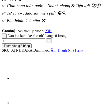
✅ Giao hàng toàn quốc – Nhanh chóng & Tiện lợi! 🚀📦
✅ Tư vấn – Khảo sát miễn phí! 🎧🔍
✅ Bảo hành: 1-2 năm 🛠️
Combo
Xóa
Dàn loa karaoke cho nhà hàng số lượng
Thêm vào giỏ hàng
SKU:
ATNHKARA
Danh mục:
Âm Thanh Nhà Hàng