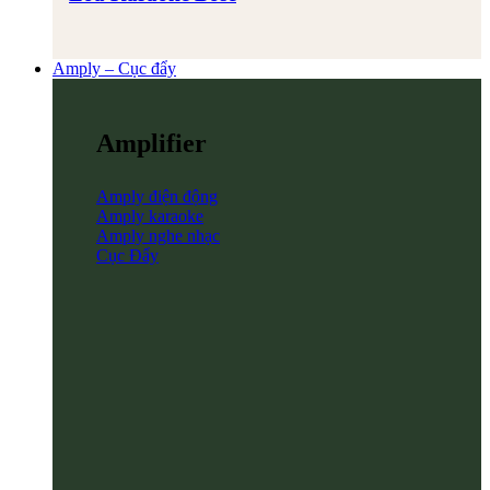
Amply – Cục đẩy
Amplifier
Amply điện động
Amply karaoke
Amply nghe nhạc
Cục Đẩy