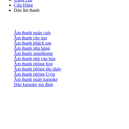
Cửa Hàng
Dàn âm thanh
Âm thanh quán cafe
Âm thanh cho spa
Âm thanh khách sạn
Âm thanh nhà hàng
Âm thanh smarthome
Âm thanh nhà văn hóa
Âm thanh phòng họp
Âm thanh phòng tập nhảy
Âm thanh phòng Gym
Âm thanh quán karaoke
Dàn karaoke gia đình