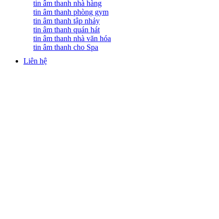
tin âm thanh nhà hàng
tin âm thanh phòng gym
tin âm thanh tập nhảy
tin âm thanh quán hát
tin âm thanh nhà văn hóa
tin âm thanh cho Spa
Liên hệ