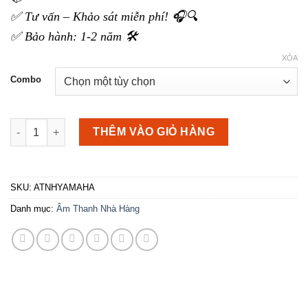
✅ Tư vấn – Khảo sát miễn phí! 🎧🔍
✅ Bảo hành: 1-2 năm 🛠️
XÓA
Combo
Dàn loa Yamaha cho nhà hàng số lượng
THÊM VÀO GIỎ HÀNG
SKU:
ATNHYAMAHA
Danh mục:
Âm Thanh Nhà Hàng