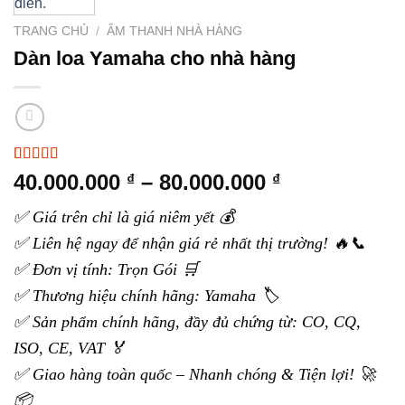
TRANG CHỦ
/
ÂM THANH NHÀ HÀNG
Dàn loa Yamaha cho nhà hàng
5.00
4
trên 5
Khoảng
40.000.000
–
80.000.000
₫
₫
dựa trên
giá:
đánh giá
✅ Giá trên chỉ là giá niêm yết 💰
từ
✅ Liên hệ ngay để nhận giá rẻ nhất thị trường! 🔥📞
40.000.000 ₫
đến
✅ Đơn vị tính: Trọn Gói 🛒
80.000.000 ₫
✅ Thương hiệu chính hãng: Yamaha 🏷️
✅ Sản phẩm chính hãng, đầy đủ chứng từ: CO, CQ,
ISO, CE, VAT 🏅
✅ Giao hàng toàn quốc – Nhanh chóng & Tiện lợi! 🚀
📦