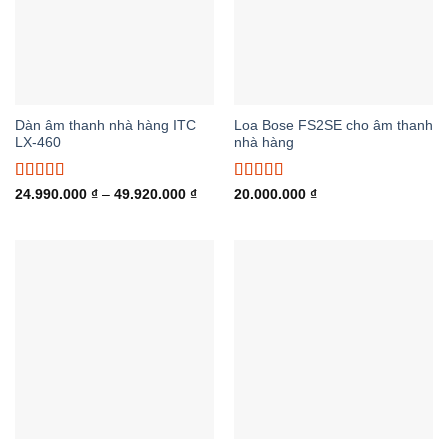
Dàn âm thanh nhà hàng ITC
Loa Bose FS2SE cho âm thanh
LX-460
nhà hàng
Được xếp
Được xếp
Khoảng
24.990.000
₫
–
49.920.000
₫
20.000.000
₫
giá:
hạng
5.00
5
hạng
5.00
5
từ
sao
sao
24.990.000 ₫
đến
49.920.000 ₫