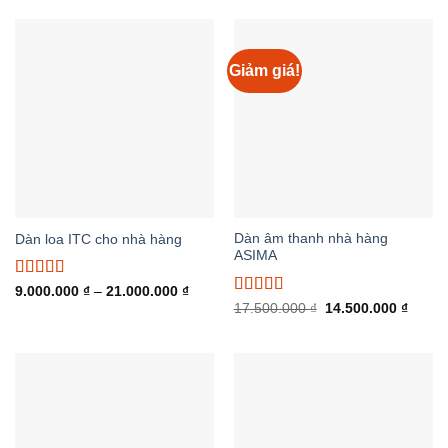
sao
sao
4.000.000 ₫
đến
16.000.000 ₫
Giảm giá!
Dàn âm thanh nhà hàng
Dàn loa ITC cho nhà hàng
ASIMA
Được xếp
Khoảng
9.000.000
₫
–
21.000.000
₫
giá:
hạng
5.00
5
Được xếp
Giá
Giá
17.500.000
₫
14.500.000
₫
từ
gốc
hiện
sao
hạng
5.00
5
9.000.000 ₫
là:
tại
sao
đến
17.500.000 ₫.
là:
21.000.000 ₫
14.500