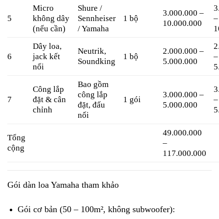
Micro
Shure /
3
3.000.000 –
5
không dây
Sennheiser
1 bộ
–
10.000.000
(nếu cần)
/ Yamaha
1
Dây loa,
2
Neutrik,
2.000.000 –
6
jack kết
1 bộ
–
Soundking
5.000.000
nối
5
Bao gồm
Công lắp
3
công lắp
3.000.000 –
7
đặt & cân
1 gói
–
đặt, đấu
5.000.000
chỉnh
5
nối
49.000.000
Tổng
–
cộng
117.000.000
Gói dàn loa Yamaha tham khảo
Gói cơ bản (50 – 100m², không subwoofer):