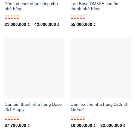
Dàn loa chơi nhạc sống cho
Loa Bose DM5SE cho âm
nhà hàng
thanh nhà hàng
Được xếp
Được xếp
Khoảng
21.000.000
₫
–
42.000.000
₫
55.000.000
₫
giá:
hạng
5.00
5
hạng
5.00
5
từ
sao
sao
21.000.000 ₫
đến
42.000.000 ₫
Dàn âm thanh nhà hàng Bose
Dàn loa cho nhà hàng 120m2-
251 Amply
150m2
Được xếp
Được xếp
Khoả
37.700.000
₫
18.000.000
₫
–
32.000.000
₫
giá:
hạng
5.00
5
hạng
5.00
5
từ
sao
sao