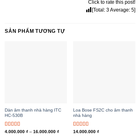
Click to rate this post!
[Total:
3
Average:
5
]
SẢN PHẨM TƯƠNG TỰ
Dàn âm thanh nhà hàng ITC
Loa Bose FS2C cho âm thanh
HC-530B
nhà hàng
Được xếp
Được xếp
Khoảng
4.000.000
₫
–
16.000.000
₫
14.000.000
₫
giá:
hạng
5.00
5
hạng
5.00
5
từ