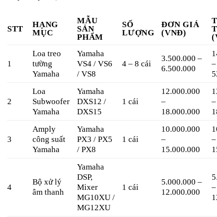
MẪU
HẠNG
SỐ
ĐƠN GIÁ
STT
SẢN
MỤC
LƯỢNG
(VNĐ)
PHẨM
(
Loa treo
Yamaha
1
3.500.000 –
1
tường
VS4 / VS6
4 – 8 cái
–
6.500.000
Yamaha
/ VS8
5
Loa
Yamaha
12.000.000
1
2
Subwoofer
DXS12 /
1 cái
–
–
Yamaha
DXS15
18.000.000
1
Amply
Yamaha
10.000.000
1
3
công suất
PX3 / PX5
1 cái
–
–
Yamaha
/ PX8
15.000.000
1
Yamaha
DSP,
5
Bộ xử lý
5.000.000 –
4
Mixer
1 cái
–
âm thanh
12.000.000
MG10XU /
1
MG12XU