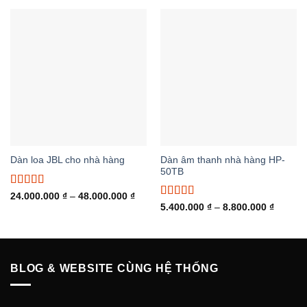
18.0
đến
32.0
Dàn âm thanh nhà hàng HP-
Dàn loa JBL cho nhà hàng
50TB
Được xếp
Khoảng
24.000.000
₫
–
48.000.000
₫
giá:
hạng
5.00
5
Được xếp
Khoảng
5.400.000
₫
–
8.800.000
₫
từ
giá:
sao
hạng
5.00
5
24.000.000 ₫
từ
sao
đến
5.400.0
48.000.000 ₫
đến
8.800.0
BLOG & WEBSITE CÙNG HỆ THỐNG