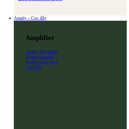
Amply – Cục đẩy
Amplifier
Amply điện động
Amply karaoke
Amply nghe nhạc
Cục Đẩy