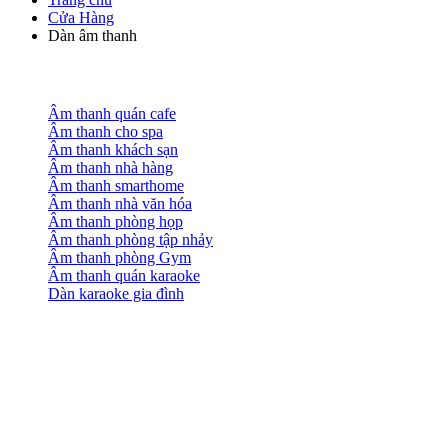
Cửa Hàng
Dàn âm thanh
Âm thanh quán cafe
Âm thanh cho spa
Âm thanh khách sạn
Âm thanh nhà hàng
Âm thanh smarthome
Âm thanh nhà văn hóa
Âm thanh phòng họp
Âm thanh phòng tập nhảy
Âm thanh phòng Gym
Âm thanh quán karaoke
Dàn karaoke gia đình