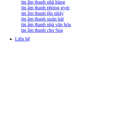
tin âm thanh nhà hàng
tin âm thanh phòng gym
tin âm thanh tập nhảy
tin âm thanh quán hát
tin âm thanh nhà văn hóa
tin âm thanh cho Spa
Liên hệ