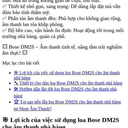
thức bữa ăn trong không gian dễ chịu, thư thái.
✅ Thiết kế nhỏ gọn, sang trọng: Dễ dàng lắp đặt mà vẫn
đảm bảo tính thẩm mỹ.
✅ Phân tán âm thanh đều: Phù hợp cho không gian rộng,
âm thanh lan tỏa khắp phòng.
✅ Độ bền cao, vận hành ổn định: Hoạt động tốt trong môi
trường nhà hàng, quán cà phê.
💥 Bose DM2S – Âm thanh tinh tế, nâng tầm trải nghiệm
ẩm thực! 💥
Mục lục cho bài viết
🎯 Lợi ích của việc sử dụng loa Bose DM2S cho âm thanh
nhà hàng
🔧 Thiết bị cho dàn loa Bose DM2S cho âm thanh nhà hàng
🛠 Hướng dẫn lắp đặt loa Bose DM2S cho âm thanh nhà
hàng
🏆 Tại sao nên lắp loa Bose DM2S cho âm thanh nhà hàng
tại Shop Âm Thanh?
🎯 Lợi ích của việc sử dụng loa Bose DM2S
cho âm thanh nhà hàng