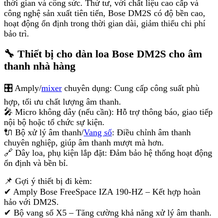
thời gian và công sức. Thứ tư, với chất liệu cao cấp và
công nghệ sản xuất tiên tiến, Bose DM2S có độ bền cao,
hoạt động ổn định trong thời gian dài, giảm thiểu chi phí
bảo trì.
🔧 Thiết bị cho dàn loa Bose DM2S cho âm
thanh nhà hàng
🎛 Amply/
mixer
chuyên dụng: Cung cấp công suất phù
hợp, tối ưu chất lượng âm thanh.
🎤 Micro không dây (nếu cần): Hỗ trợ thông báo, giao tiếp
nội bộ hoặc tổ chức sự kiện.
🔌 Bộ xử lý âm thanh/
Vang số
: Điều chỉnh âm thanh
chuyên nghiệp, giúp âm thanh mượt mà hơn.
🔗 Dây loa, phụ kiện lắp đặt: Đảm bảo hệ thống hoạt động
ổn định và bền bỉ.
📌 Gợi ý thiết bị đi kèm:
✔ Amply Bose FreeSpace IZA 190-HZ – Kết hợp hoàn
hảo với DM2S.
✔ Bộ vang số X5 – Tăng cường khả năng xử lý âm thanh.