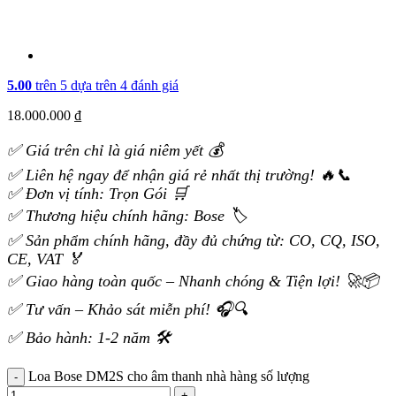
5.00
trên 5 dựa trên
4
đánh giá
18.000.000
₫
✅ Giá trên chỉ là giá niêm yết 💰
✅ Liên hệ ngay để nhận giá rẻ nhất thị trường! 🔥📞
✅ Đơn vị tính: Trọn Gói 🛒
✅ Thương hiệu chính hãng: Bose 🏷️
✅ Sản phẩm chính hãng, đầy đủ chứng từ: CO, CQ, ISO,
CE, VAT 🏅
✅ Giao hàng toàn quốc – Nhanh chóng & Tiện lợi! 🚀📦
✅ Tư vấn – Khảo sát miễn phí! 🎧🔍
✅ Bảo hành: 1-2 năm 🛠️
Loa Bose DM2S cho âm thanh nhà hàng số lượng