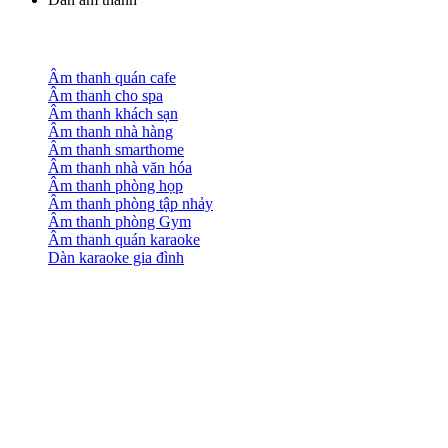
Âm thanh quán cafe
Âm thanh cho spa
Âm thanh khách sạn
Âm thanh nhà hàng
Âm thanh smarthome
Âm thanh nhà văn hóa
Âm thanh phòng họp
Âm thanh phòng tập nhảy
Âm thanh phòng Gym
Âm thanh quán karaoke
Dàn karaoke gia đình