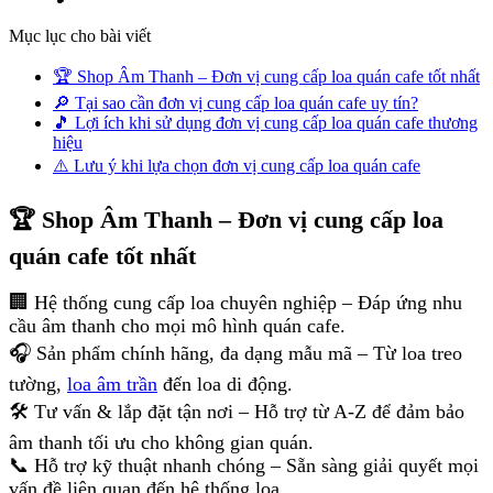
Mục lục cho bài viết
🏆 Shop Âm Thanh – Đơn vị cung cấp loa quán cafe tốt nhất
🔎 Tại sao cần đơn vị cung cấp loa quán cafe uy tín?
🎵 Lợi ích khi sử dụng đơn vị cung cấp loa quán cafe thương
hiệu
⚠️ Lưu ý khi lựa chọn đơn vị cung cấp loa quán cafe
🏆 Shop Âm Thanh – Đơn vị cung cấp loa
quán cafe tốt nhất
🏢 Hệ thống cung cấp loa chuyên nghiệp – Đáp ứng nhu
cầu âm thanh cho mọi mô hình quán cafe.
🎧 Sản phẩm chính hãng, đa dạng mẫu mã – Từ loa treo
tường,
loa âm trần
đến loa di động.
🛠 Tư vấn & lắp đặt tận nơi – Hỗ trợ từ A-Z để đảm bảo
âm thanh tối ưu cho không gian quán.
📞 Hỗ trợ kỹ thuật nhanh chóng – Sẵn sàng giải quyết mọi
vấn đề liên quan đến hệ thống loa.