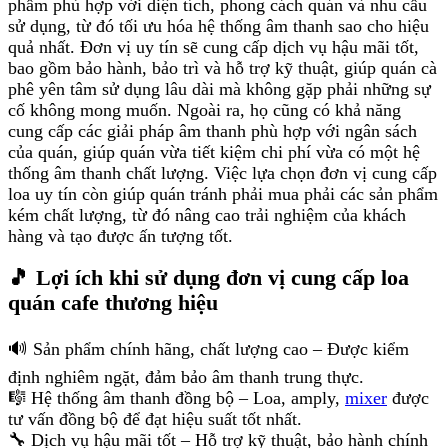
phẩm phù hợp với diện tích, phong cách quán và nhu cầu
sử dụng, từ đó tối ưu hóa hệ thống âm thanh sao cho hiệu
quả nhất. Đơn vị uy tín sẽ cung cấp dịch vụ hậu mãi tốt,
bao gồm bảo hành, bảo trì và hỗ trợ kỹ thuật, giúp quán cà
phê yên tâm sử dụng lâu dài mà không gặp phải những sự
cố không mong muốn. Ngoài ra, họ cũng có khả năng
cung cấp các giải pháp âm thanh phù hợp với ngân sách
của quán, giúp quán vừa tiết kiệm chi phí vừa có một hệ
thống âm thanh chất lượng. Việc lựa chọn đơn vị cung cấp
loa uy tín còn giúp quán tránh phải mua phải các sản phẩm
kém chất lượng, từ đó nâng cao trải nghiệm của khách
hàng và tạo được ấn tượng tốt.
🎵 Lợi ích khi sử dụng đơn vị cung cấp loa
quán cafe thương hiệu
🔊 Sản phẩm chính hãng, chất lượng cao – Được kiểm
định nghiêm ngặt, đảm bảo âm thanh trung thực.
🎼 Hệ thống âm thanh đồng bộ – Loa, amply,
mixer
được
tư vấn đồng bộ để đạt hiệu suất tốt nhất.
🔧 Dịch vụ hậu mãi tốt – Hỗ trợ kỹ thuật, bảo hành chính