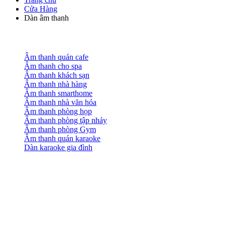
Cửa Hàng
Dàn âm thanh
Âm thanh quán cafe
Âm thanh cho spa
Âm thanh khách sạn
Âm thanh nhà hàng
Âm thanh smarthome
Âm thanh nhà văn hóa
Âm thanh phòng họp
Âm thanh phòng tập nhảy
Âm thanh phòng Gym
Âm thanh quán karaoke
Dàn karaoke gia đình