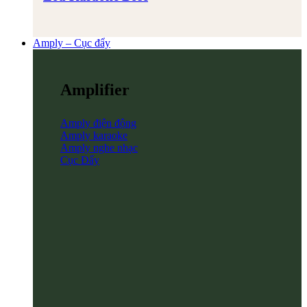
Amply – Cục đẩy
Amplifier
Amply điện động
Amply karaoke
Amply nghe nhạc
Cục Đẩy