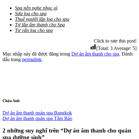
Spa nên nghe nhạc gì
Sửa loa cho spa
Thuê người lắp loa cho spa
Tự lắp âm thanh cho Spa
Tư vấn loa cho spa
Click to rate this post!
[Total:
3
Average:
5
]
Mục nhập này đã được đăng trong
Dự án âm thanh cho spa
. Đánh
dấu trang
permalink
.
Châu Anh
Dự án âm thanh quán spa Bangkok
Dự án âm thanh quán spa Tâm Bảo
2 những suy nghĩ trên “
Dự án âm thanh cho quán
spa dưỡng sinh
”