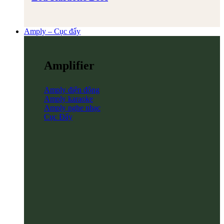
Amply – Cục đẩy
Amplifier
Amply điện động
Amply karaoke
Amply nghe nhạc
Cục Đẩy