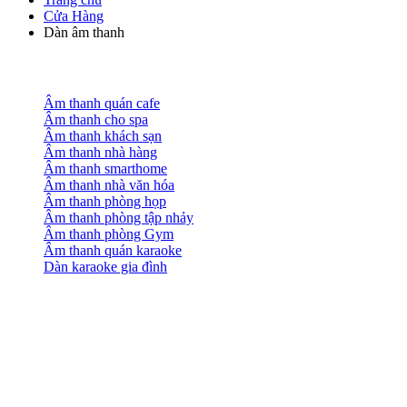
Cửa Hàng
Dàn âm thanh
Âm thanh quán cafe
Âm thanh cho spa
Âm thanh khách sạn
Âm thanh nhà hàng
Âm thanh smarthome
Âm thanh nhà văn hóa
Âm thanh phòng họp
Âm thanh phòng tập nhảy
Âm thanh phòng Gym
Âm thanh quán karaoke
Dàn karaoke gia đình