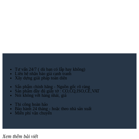
Tư vấn 24/7 ( dù bạn có lắp hay không)
Liên hệ nhận báo giá cạnh tranh
Xây dựng giải pháp toàn diện
Sẩn phẩm chính hãng - Nguồn gốc rõ ràng
Sản phẩm đầy đủ giấy tờ : CO,CQ,ISO,CE,VAT
Nói không với hàng nhái, giả
Thi công hoàn hảo
Bảo hành 24 tháng - hoặc theo nhà sản xuất
Miễn phí vận chuyển
Xem thêm bài viết