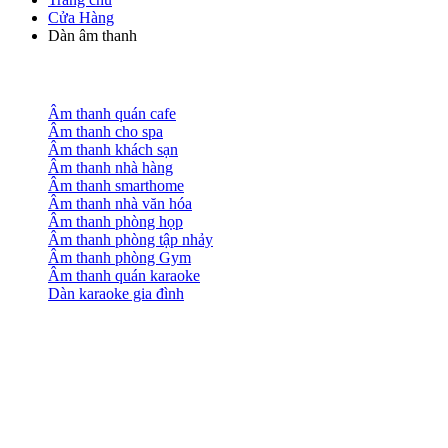
Cửa Hàng
Dàn âm thanh
Âm thanh quán cafe
Âm thanh cho spa
Âm thanh khách sạn
Âm thanh nhà hàng
Âm thanh smarthome
Âm thanh nhà văn hóa
Âm thanh phòng họp
Âm thanh phòng tập nhảy
Âm thanh phòng Gym
Âm thanh quán karaoke
Dàn karaoke gia đình