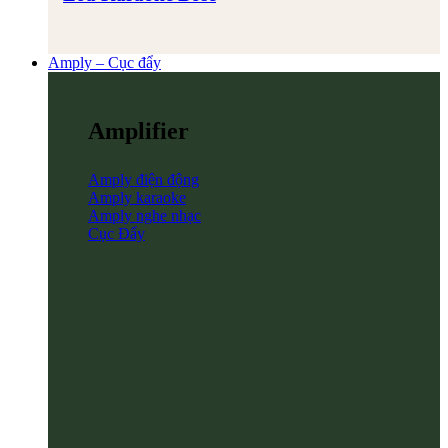
Amply – Cục đẩy
Amplifier
Amply điện động
Amply karaoke
Amply nghe nhạc
Cục Đẩy