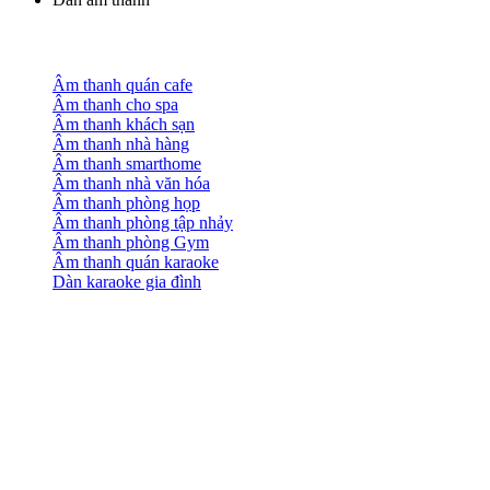
Âm thanh quán cafe
Âm thanh cho spa
Âm thanh khách sạn
Âm thanh nhà hàng
Âm thanh smarthome
Âm thanh nhà văn hóa
Âm thanh phòng họp
Âm thanh phòng tập nhảy
Âm thanh phòng Gym
Âm thanh quán karaoke
Dàn karaoke gia đình