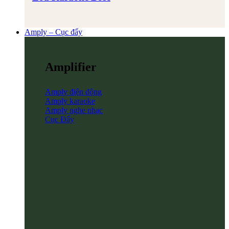
Amply – Cục đẩy
Amplifier
Amply điện động
Amply karaoke
Amply nghe nhạc
Cục Đẩy