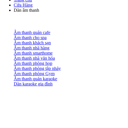
Cửa Hàng
Dàn âm thanh
Âm thanh quán cafe
Âm thanh cho spa
Âm thanh khách sạn
Âm thanh nhà hàng
Âm thanh smarthome
Âm thanh nhà văn hóa
Âm thanh phòng họp
Âm thanh phòng tập nhảy
Âm thanh phòng Gym
Âm thanh quán karaoke
Dàn karaoke gia đình