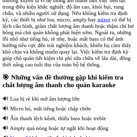
thường xuyên là vì hệ thống âm thanh làm việc liên tục
trong điều kiện khắc nghiệt: độ ẩm cao, khói bụi, rung
chấn, và nhiều người sử dụng. Nếu không kiểm tra định
kỳ, các thiết bị như loa, micro, amply hay
mixer
có thể bị
lệch cấu hình, giảm chất lượng âm thanh hoặc thậm chí hư
hỏng mà chủ quán không phát hiện sớm. Ngoài ra, những
lỗi nhỏ như tiếng hú, rè nhẹ, hoặc mất bass có thể ảnh
hưởng tiêu cực đến trải nghiệm khách, khiến họ cảm thấy
khó chịu và không muốn quay lại. Việc kiểm tra định kỳ
giúp chủ quán tiết kiệm chi phí sửa chữa về lâu dài, đồng
thời nâng cao tuổi thọ của toàn bộ hệ thống.
🎯 Những vấn đề thường gặp khi kiểm tra
chất lượng âm thanh cho quán karaoke
🔊 Loa bị rè khi mở âm lượng lớn
🔊 Micro hú, mất tiếng hoặc chập chờn
🔊 Âm thanh lệch kênh, thiếu bass hoặc treble
🔊 Amply quá nóng hoặc tự ngắt khi hoạt động