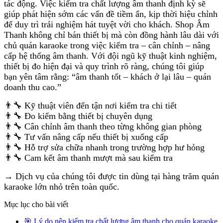
tác động. Việc kiểm tra chất lượng âm thanh định kỳ sẽ
giúp phát hiện sớm các vấn đề tiềm ẩn, kịp thời hiệu chỉnh
để duy trì trải nghiệm hát tuyệt vời cho khách. Shop Âm
Thanh không chỉ bán thiết bị mà còn đồng hành lâu dài với
chủ quán karaoke trong việc kiểm tra – cân chỉnh – nâng
cấp hệ thống âm thanh. Với đội ngũ kỹ thuật kinh nghiệm,
thiết bị đo hiện đại và quy trình rõ ràng, chúng tôi giúp
bạn yên tâm rằng: “âm thanh tốt – khách ở lại lâu – quán
doanh thu cao.”
👨‍🔧 Kỹ thuật viên đến tận nơi kiểm tra chi tiết
👨‍🔧 Đo kiểm bằng thiết bị chuyên dụng
👨‍🔧 Cân chỉnh âm thanh theo từng không gian phòng
👨‍🔧 Tư vấn nâng cấp nếu thiết bị xuống cấp
👨‍🔧 Hỗ trợ sửa chữa nhanh trong trường hợp hư hỏng
👨‍🔧 Cam kết âm thanh mượt mà sau kiểm tra
→ Dịch vụ của chúng tôi được tin dùng tại hàng trăm quán
karaoke lớn nhỏ trên toàn quốc.
Mục lục cho bài viết
🎯 Lý do nên kiểm tra chất lượng âm thanh cho quán karaoke