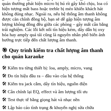
quán thường phát hiện micro bị hú rít gây khó chịu, loa có
hiện tượng mất bass hoặc treble bị méo khiến khách hát
không đúng nhạc. Ngoài ra, nếu hệ thống âm thanh không
được căn chỉnh đồng bộ, bạn sẽ dễ gặp hiện tượng âm
lượng không đồng đều giữa các phòng – gây mất cân bằng
trải nghiệm. Các lỗi kết nối tín hiệu kém, dây dẫn bị oxy
hóa hay amply quá tải cũng là nguyên nhân phổ biến ảnh
hưởng trực tiếp đến chất lượng âm thanh.
🎯 Quy trình kiểm tra chất lượng âm thanh
cho quán karaoke
🛠️ Kiểm tra từng thiết bị: loa, amply, micro, vang
🛠️ Đo tín hiệu đầu ra – đầu vào của hệ thống
🛠️ Kiểm tra jack cắm, dây tín hiệu, nguồn điện
🛠️ Cân chỉnh lại EQ, effect và âm lượng tối ưu
🛠️ Test thực tế bằng giọng hát và nhạc nền
🛠️ Lập báo cáo tình trạng & khuyến nghị sửa chữa