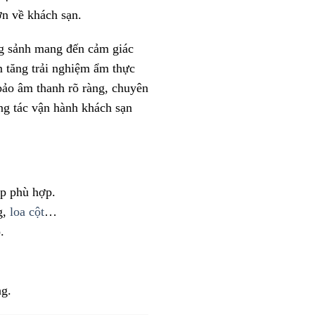
ơn về khách sạn.
ng sảnh mang đến cảm giác
m tăng trải nghiệm ẩm thực
bảo âm thanh rõ ràng, chuyên
ông tác vận hành khách sạn
áp phù hợp.
g,
loa cột
…
.
ng.