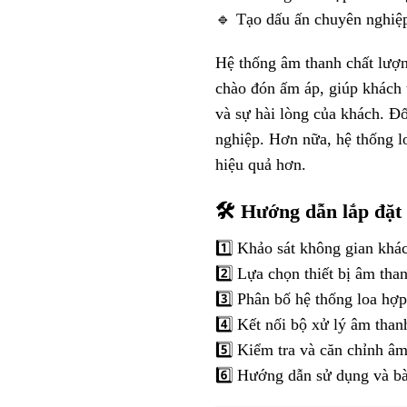
🔹 Tạo dấu ấn chuyên nghiệp
Hệ thống âm thanh chất lượn
chào đón ấm áp, giúp khách 
và sự hài lòng của khách. Đ
nghiệp. Hơn nữa, hệ thống lo
hiệu quả hơn.
🛠 Hướng dẫn lắp đặt
1️⃣ Khảo sát không gian khác
2️⃣ Lựa chọn thiết bị âm th
3️⃣ Phân bố hệ thống loa hợ
4️⃣ Kết nối bộ xử lý âm tha
5️⃣ Kiểm tra và căn chỉnh âm
6️⃣ Hướng dẫn sử dụng và bà