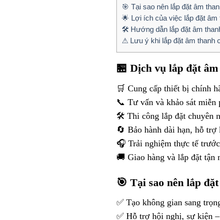
🎯 Tại sao nên lắp đặt âm tha
🌟 Lợi ích của việc lắp đặt âm
🛠 Hướng dẫn lắp đặt âm than
⚠ Lưu ý khi lắp đặt âm thanh 
🏪 Dịch vụ lắp đặt â
🛒 Cung cấp thiết bị chính 
📞 Tư vấn và khảo sát miễn 
🛠 Thi công lắp đặt chuyên 
🔄 Bảo hành dài hạn, hỗ trợ 
🎧 Trải nghiệm thực tế trướ
🚚 Giao hàng và lắp đặt tận 
🎯 Tại sao nên lắp đặ
✅ Tạo không gian sang trọng
✅ Hỗ trợ hội nghị, sự kiện –