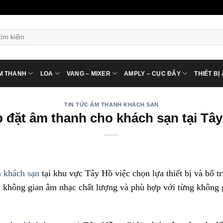
ìm
ếm:
M THANH
LOA
VANG – MIXER
AMPLY – CỤC ĐẨY
THIẾT BỊ
TIN TỨC ÂM THANH KHÁCH SẠN
 đặt âm thanh cho khách sạn tại Tâ
 khách sạn
tại khu vực Tây Hồ việc chọn lựa thiết bị và bố t
n không gian âm nhạc chất lượng và phù hợp với từng không 