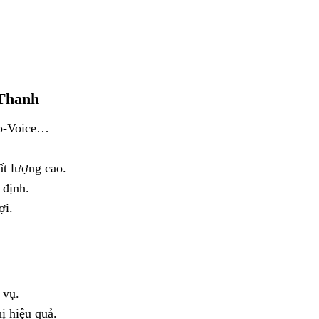
 Thanh
ro-Voice…
ất lượng cao.
 định.
ợi.
 vụ.
ị hiệu quả.