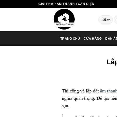
Chuyển
GIẢI PHÁP ÂM THANH TOÀN DIỆN
đến
nội
T
dung
ki
TRANG CHỦ
CỬA HÀNG
DÀN Â
Lắp
Thi công và lắp đặt
âm thanh
nghĩa quan trọng. Để tạo nê
sạn.