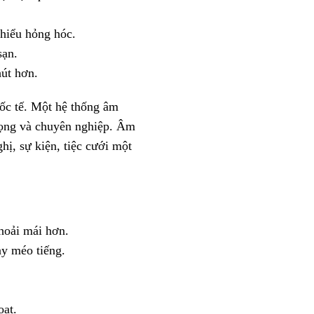
thiểu hỏng hóc.
sạn.
hút hơn.
uốc tế. Một hệ thống âm
trọng và chuyên nghiệp. Âm
hị, sự kiện, tiệc cưới một
hoải mái hơn.
ay méo tiếng.
oạt.