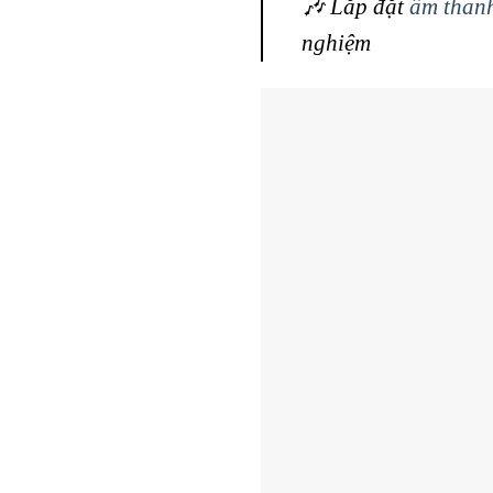
🎶 Lắp đặt
âm thanh
nghiệm