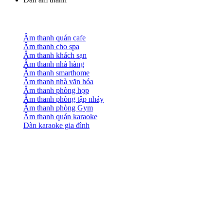
Âm thanh quán cafe
Âm thanh cho spa
Âm thanh khách sạn
Âm thanh nhà hàng
Âm thanh smarthome
Âm thanh nhà văn hóa
Âm thanh phòng họp
Âm thanh phòng tập nhảy
Âm thanh phòng Gym
Âm thanh quán karaoke
Dàn karaoke gia đình