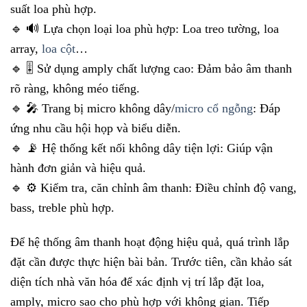
suất loa phù hợp.
🔹 🔊 Lựa chọn loại loa phù hợp: Loa treo tường, loa
array,
loa cột
…
🔹 🎚 Sử dụng amply chất lượng cao: Đảm bảo âm thanh
rõ ràng, không méo tiếng.
🔹 🎤 Trang bị micro không dây/
micro cổ ngỗng
: Đáp
ứng nhu cầu hội họp và biểu diễn.
🔹 📡 Hệ thống kết nối không dây tiện lợi: Giúp vận
hành đơn giản và hiệu quả.
🔹 ⚙️ Kiểm tra, căn chỉnh âm thanh: Điều chỉnh độ vang,
bass, treble phù hợp.
Để hệ thống âm thanh hoạt động hiệu quả, quá trình lắp
đặt cần được thực hiện bài bản. Trước tiên, cần khảo sát
diện tích nhà văn hóa để xác định vị trí lắp đặt loa,
amply, micro sao cho phù hợp với không gian. Tiếp