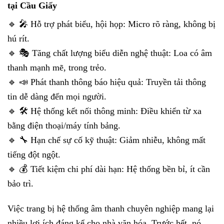
tại Cầu Giấy
🔹 🎤 Hỗ trợ phát biểu, hội họp: Micro rõ ràng, không bị
hú rít.
🔹 🎭 Tăng chất lượng biểu diễn nghệ thuật: Loa có âm
thanh mạnh mẽ, trong trẻo.
🔹 📣 Phát thanh thông báo hiệu quả: Truyền tải thông
tin dễ dàng đến mọi người.
🔹 🛠 Hệ thống kết nối thông minh: Điều khiển từ xa
bằng điện thoại/máy tính bảng.
🔹 🔧 Hạn chế sự cố kỹ thuật: Giảm nhiễu, không mất
tiếng đột ngột.
🔹 💰 Tiết kiệm chi phí dài hạn: Hệ thống bền bỉ, ít cần
bảo trì.
Việc trang bị hệ thống âm thanh chuyên nghiệp mang lại
nhiều lợi ích đáng kể cho nhà văn hóa. Trước hết, nó