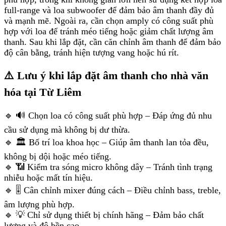
full-range và loa subwoofer để đảm bảo âm thanh đầy đủ
và mạnh mẽ. Ngoài ra, cần chọn amply có công suất phù
hợp với loa để tránh méo tiếng hoặc giảm chất lượng âm
thanh. Sau khi lắp đặt, cần căn chỉnh âm thanh để đảm bảo
độ cân bằng, tránh hiện tượng vang hoặc hú rít.
⚠️ Lưu ý khi lắp đặt âm thanh cho nhà văn
hóa tại Từ Liêm
🔹 🔊 Chọn loa có công suất phù hợp – Đáp ứng đủ nhu
cầu sử dụng mà không bị dư thừa.
🔹 🏛 Bố trí loa khoa học – Giúp âm thanh lan tỏa đều,
không bị dội hoặc méo tiếng.
🔹 📶 Kiểm tra sóng micro không dây – Tránh tình trạng
nhiễu hoặc mất tín hiệu.
🔹 🎚 Cân chỉnh mixer đúng cách – Điều chỉnh bass, treble,
âm lượng phù hợp.
🔹 💡 Chỉ sử dụng thiết bị chính hãng – Đảm bảo chất
lượng và độ bền cao.