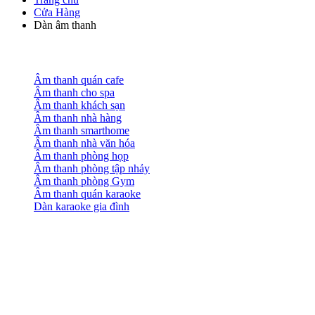
Cửa Hàng
Dàn âm thanh
Âm thanh quán cafe
Âm thanh cho spa
Âm thanh khách sạn
Âm thanh nhà hàng
Âm thanh smarthome
Âm thanh nhà văn hóa
Âm thanh phòng họp
Âm thanh phòng tập nhảy
Âm thanh phòng Gym
Âm thanh quán karaoke
Dàn karaoke gia đình