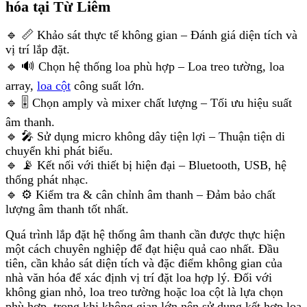
hóa tại Từ Liêm
🔹 📏 Khảo sát thực tế không gian – Đánh giá diện tích và
vị trí lắp đặt.
🔹 🔊 Chọn hệ thống loa phù hợp – Loa treo tường, loa
array,
loa cột
công suất lớn.
🔹 🎚 Chọn amply và mixer chất lượng – Tối ưu hiệu suất
âm thanh.
🔹 🎤 Sử dụng micro không dây tiện lợi – Thuận tiện di
chuyển khi phát biểu.
🔹 📡 Kết nối với thiết bị hiện đại – Bluetooth, USB, hệ
thống phát nhạc.
🔹 ⚙️ Kiểm tra & cân chỉnh âm thanh – Đảm bảo chất
lượng âm thanh tốt nhất.
Quá trình lắp đặt hệ thống âm thanh cần được thực hiện
một cách chuyên nghiệp để đạt hiệu quả cao nhất. Đầu
tiên, cần khảo sát diện tích và đặc điểm không gian của
nhà văn hóa để xác định vị trí đặt loa hợp lý. Đối với
không gian nhỏ, loa treo tường hoặc loa cột là lựa chọn
phù hợp, trong khi không gian lớn nên sử dụng kết hợp loa