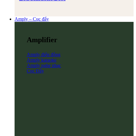
Amply – Cục đẩy
Amplifier
Amply điện động
Amply karaoke
Amply nghe nhạc
Cục Đẩy