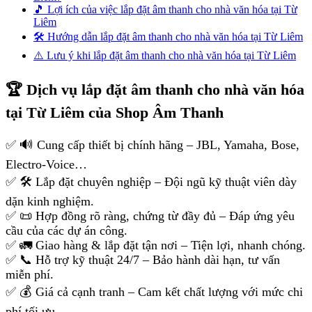
🎵 Lợi ích của việc lắp đặt âm thanh cho nhà văn hóa tại Từ
Liêm
🛠 Hướng dẫn lắp đặt âm thanh cho nhà văn hóa tại Từ Liêm
⚠️ Lưu ý khi lắp đặt âm thanh cho nhà văn hóa tại Từ Liêm
🏆 Dịch vụ lắp đặt âm thanh cho nhà văn hóa
tại Từ Liêm của Shop Âm Thanh
✅ 🔊 Cung cấp thiết bị chính hãng – JBL, Yamaha, Bose,
Electro-Voice…
✅ 🛠 Lắp đặt chuyên nghiệp – Đội ngũ kỹ thuật viên dày
dặn kinh nghiệm.
✅ 📜 Hợp đồng rõ ràng, chứng từ đầy đủ – Đáp ứng yêu
cầu của các dự án công.
✅ 🚛 Giao hàng & lắp đặt tận nơi – Tiện lợi, nhanh chóng.
✅ 📞 Hỗ trợ kỹ thuật 24/7 – Bảo hành dài hạn, tư vấn
miễn phí.
✅ 💰 Giá cả cạnh tranh – Cam kết chất lượng với mức chi
phí tối ưu.