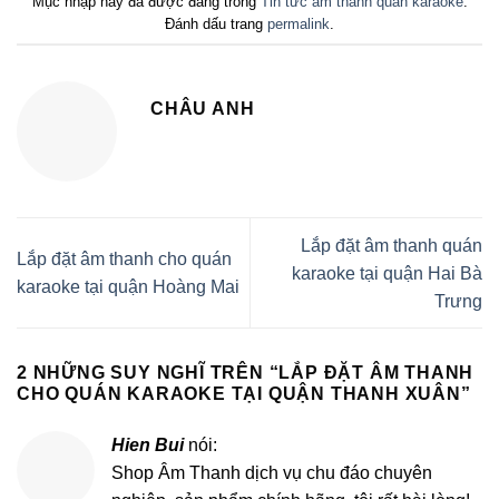
Mục nhập này đã được đăng trong
Tin tức âm thanh quán karaoke
.
Đánh dấu trang
permalink
.
CHÂU ANH
Lắp đặt âm thanh quán
Lắp đặt âm thanh cho quán
karaoke tại quận Hai Bà
karaoke tại quận Hoàng Mai
Trưng
2 NHỮNG SUY NGHĨ TRÊN “
LẮP ĐẶT ÂM THANH
CHO QUÁN KARAOKE TẠI QUẬN THANH XUÂN
”
Hien Bui
nói:
Shop Âm Thanh dịch vụ chu đáo chuyên