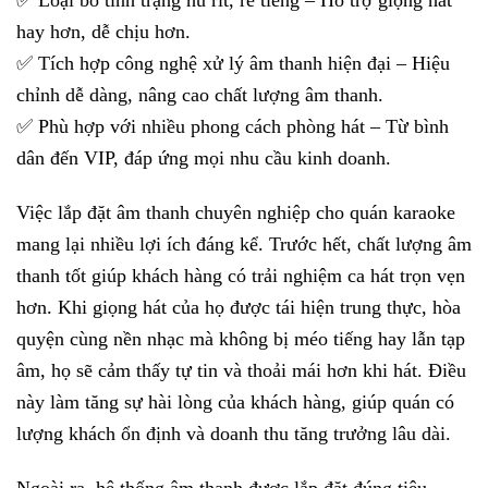
✅ Loại bỏ tình trạng hú rít, rè tiếng – Hỗ trợ giọng hát
hay hơn, dễ chịu hơn.
✅ Tích hợp công nghệ xử lý âm thanh hiện đại – Hiệu
chỉnh dễ dàng, nâng cao chất lượng âm thanh.
✅ Phù hợp với nhiều phong cách phòng hát – Từ bình
dân đến VIP, đáp ứng mọi nhu cầu kinh doanh.
Việc lắp đặt âm thanh chuyên nghiệp cho quán karaoke
mang lại nhiều lợi ích đáng kể. Trước hết, chất lượng âm
thanh tốt giúp khách hàng có trải nghiệm ca hát trọn vẹn
hơn. Khi giọng hát của họ được tái hiện trung thực, hòa
quyện cùng nền nhạc mà không bị méo tiếng hay lẫn tạp
âm, họ sẽ cảm thấy tự tin và thoải mái hơn khi hát. Điều
này làm tăng sự hài lòng của khách hàng, giúp quán có
lượng khách ổn định và doanh thu tăng trưởng lâu dài.
Ngoài ra, hệ thống âm thanh được lắp đặt đúng tiêu