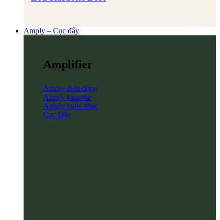
Amply – Cục đẩy
Amplifier
Amply điện động
Amply karaoke
Amply nghe nhạc
Cục Đẩy