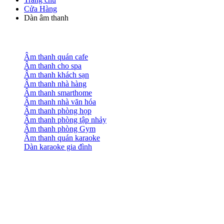
Cửa Hàng
Dàn âm thanh
Âm thanh quán cafe
Âm thanh cho spa
Âm thanh khách sạn
Âm thanh nhà hàng
Âm thanh smarthome
Âm thanh nhà văn hóa
Âm thanh phòng họp
Âm thanh phòng tập nhảy
Âm thanh phòng Gym
Âm thanh quán karaoke
Dàn karaoke gia đình