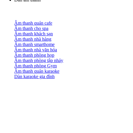
Âm thanh quán cafe
Âm thanh cho spa
Âm thanh khách sạn
Âm thanh nhà hàng
Âm thanh smarthome
Âm thanh nhà văn hóa
Âm thanh phòng họp
Âm thanh phòng tập nhảy
Âm thanh phòng Gym
Âm thanh quán karaoke
Dàn karaoke gia đình