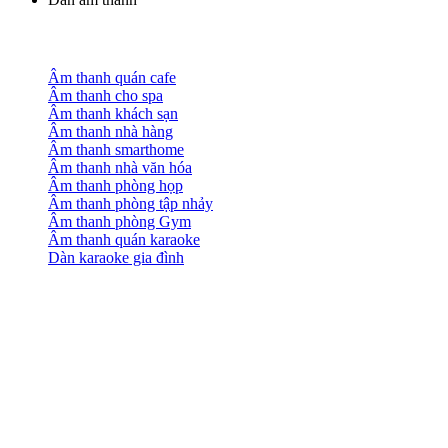
Âm thanh quán cafe
Âm thanh cho spa
Âm thanh khách sạn
Âm thanh nhà hàng
Âm thanh smarthome
Âm thanh nhà văn hóa
Âm thanh phòng họp
Âm thanh phòng tập nhảy
Âm thanh phòng Gym
Âm thanh quán karaoke
Dàn karaoke gia đình