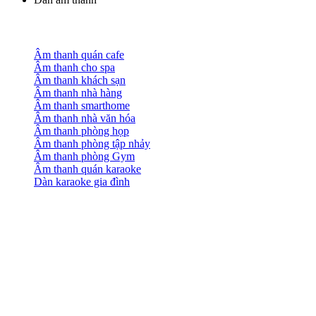
Âm thanh quán cafe
Âm thanh cho spa
Âm thanh khách sạn
Âm thanh nhà hàng
Âm thanh smarthome
Âm thanh nhà văn hóa
Âm thanh phòng họp
Âm thanh phòng tập nhảy
Âm thanh phòng Gym
Âm thanh quán karaoke
Dàn karaoke gia đình