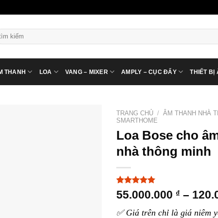
ìm
ếm:
M THANH
LOA
VANG – MIXER
AMPLY – CỤC ĐẨY
THIẾT BỊ
TRANG CHỦ
/
ÂM THANH NHÀ 
SMARTHOME
Loa Bose cho âm
nhà thông minh
5.00
4
trên 5
55.000.000
₫
–
120.
dựa trên
đánh giá
✅ Giá trên chỉ là giá niêm 