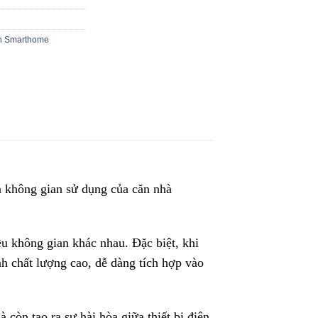
h Smarthome
à không gian sử dụng của căn nhà
iều không gian khác nhau. Đặc biệt, khi
h chất lượng cao, dễ dàng tích hợp vào
còn tạo ra sự hài hòa giữa thiết bị điện