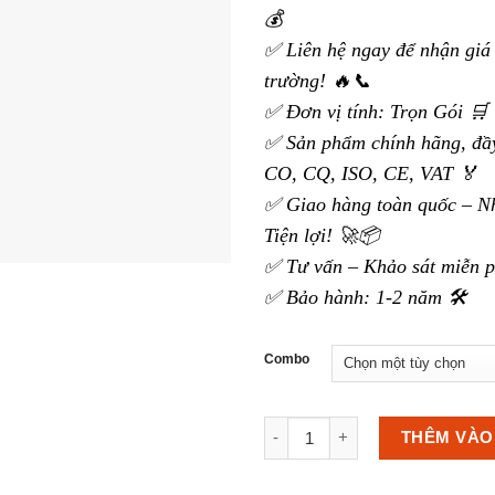
💰
✅ Liên hệ ngay để nhận giá 
trường! 🔥📞
✅ Đơn vị tính: Trọn Gói 🛒
✅ Sản phẩm chính hãng, đầy
CO, CQ, ISO, CE, VAT 🏅
✅ Giao hàng toàn quốc – N
Tiện lợi! 🚀📦
✅ Tư vấn – Khảo sát miễn p
✅ Bảo hành: 1-2 năm 🛠️
Combo
Loa Bose cho âm thanh nhà t
THÊM VÀO