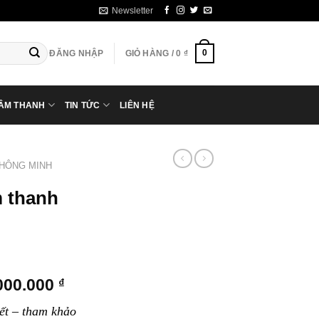
Newsletter
0
ĐĂNG NHẬP
GIỎ HÀNG /
0
₫
 ÂM THANH
TIN TỨC
LIÊN HỆ
THÔNG MINH
 thanh
Khoảng
000.000
₫
giá:
yết – tham khảo
từ