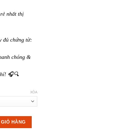
55.000.000 ₫
đến
rẻ nhất thị
120.000.000 ₫
 đủ chứng từ:
hanh chóng &
hí! 🎧🔍
XÓA
hông minh số lượng
 GIỎ HÀNG