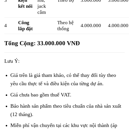
3
kiện
loa,
Theo bộ
3.000.000
3.000.000
kết nối
jack
cắm
Công
Theo hệ
4
4.000.000
4.000.000
lắp đặt
thống
Tổng Cộng: 33.000.000 VNĐ
Lưu Ý:
Giá trên là giá tham khảo, có thể thay đổi tùy theo
yêu cầu thực tế và điều kiện của từng dự án.
Giá chưa bao gồm thuế VAT.
Bảo hành sản phẩm theo tiêu chuẩn của nhà sản xuất
(12 tháng).
Miễn phí vận chuyển tại các khu vực nội thành (áp