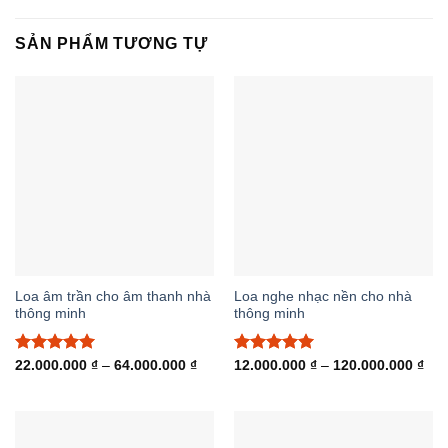
SẢN PHẨM TƯƠNG TỰ
Loa âm trần cho âm thanh nhà
Loa nghe nhạc nền cho nhà
thông minh
thông minh
Được xếp
Khoảng
Được xếp
Kho
22.000.000
₫
–
64.000.000
₫
12.000.000
₫
–
120.000.000
₫
giá:
giá:
hạng
5.00
hạng
5.00
từ
từ
5 sao
5 sao
22.000.000 ₫
12.
đến
đến
64.000.000 ₫
120