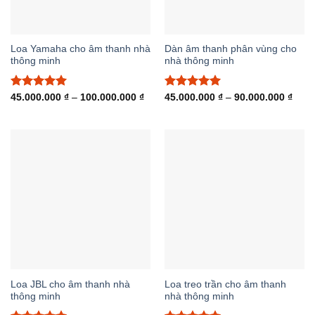
Loa Yamaha cho âm thanh nhà
Dàn âm thanh phân vùng cho
thông minh
nhà thông minh
Được xếp
Khoảng
Được xếp
Khoả
45.000.000
₫
–
100.000.000
₫
45.000.000
₫
–
90.000.000
₫
giá:
giá:
hạng
5.00
hạng
5.00
từ
từ
5 sao
5 sao
45.000.000 ₫
45.0
đến
đến
100.000.000 ₫
90.0
Loa JBL cho âm thanh nhà
Loa treo trần cho âm thanh
thông minh
nhà thông minh