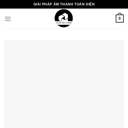
Chuyển
GIẢI PHÁP ÂM THANH TOÀN DIỆN
đến
nội
0
dung