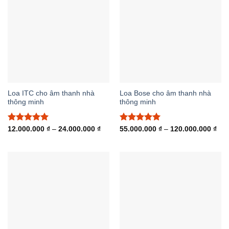
Loa ITC cho âm thanh nhà
Loa Bose cho âm thanh nhà
thông minh
thông minh
Được xếp
Khoảng
Được xếp
Kho
12.000.000
₫
–
24.000.000
₫
55.000.000
₫
–
120.000.000
₫
giá:
giá:
hạng
5.00
hạng
5.00
từ
từ
5 sao
5 sao
12.000.000 ₫
55.
đến
đến
24.000.000 ₫
120