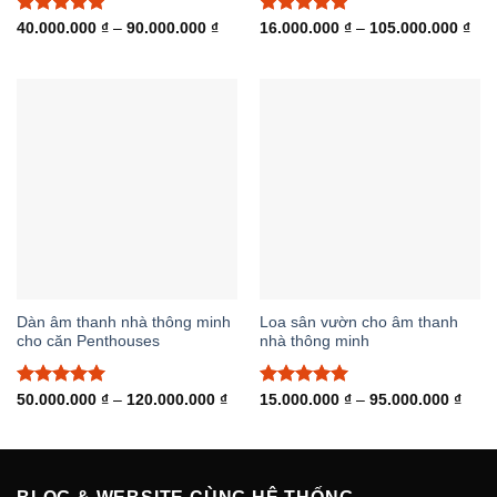
Được xếp
Khoảng
Được xếp
Kho
40.000.000
₫
–
90.000.000
₫
16.000.000
₫
–
105.000.000
₫
giá:
giá:
hạng
5.00
hạng
5.00
từ
từ
5 sao
5 sao
40.000.000 ₫
16.
đến
đến
90.000.000 ₫
105
Dàn âm thanh nhà thông minh
Loa sân vườn cho âm thanh
cho căn Penthouses
nhà thông minh
Được xếp
Khoảng
Được xếp
Khoả
50.000.000
₫
–
120.000.000
₫
15.000.000
₫
–
95.000.000
₫
giá:
giá:
hạng
5.00
hạng
5.00
từ
từ
5 sao
5 sao
50.000.000 ₫
15.0
đến
đến
120.000.000 ₫
95.0