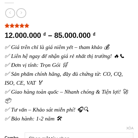
5.00
4
trên 5
Khoảng
12.000.000
–
85.000.000
₫
₫
dựa trên
giá:
đánh giá
✅ Giá trên chỉ là giá niêm yết – tham khảo 💰
từ
✅ Liên hệ ngay để nhận giá rẻ nhất thị trường! 🔥📞
12.000.000 ₫
đến
✅ Đơn vị tính: Trọn Gói 🛒
85.000.000 ₫
✅ Sản phẩm chính hãng, đầy đủ chứng từ: CO, CQ,
ISO, CE, VAT 🏅
✅ Giao hàng toàn quốc – Nhanh chóng & Tiện lợi! 🚀
📦
✅ Tư vấn – Khảo sát miễn phí! 🎧🔍
✅ Bảo hành: 1-2 năm 🛠️
XÓA
Combo