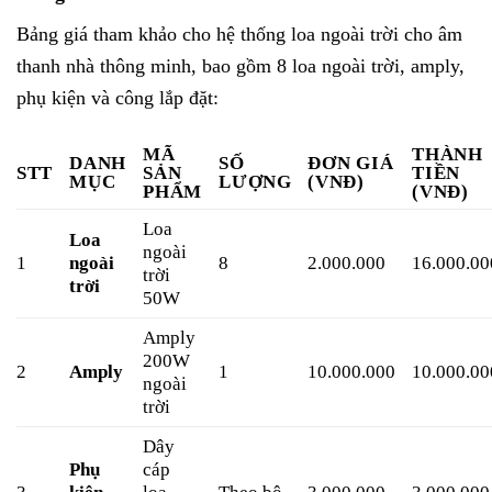
Bảng giá tham khảo cho hệ thống loa ngoài trời cho âm
thanh nhà thông minh, bao gồm 8 loa ngoài trời, amply,
phụ kiện và công lắp đặt:
MÃ
THÀNH
DANH
SỐ
ĐƠN GIÁ
STT
SẢN
TIỀN
MỤC
LƯỢNG
(VNĐ)
PHẨM
(VNĐ)
Loa
Loa
ngoài
1
ngoài
8
2.000.000
16.000.00
trời
trời
50W
Amply
200W
2
Amply
1
10.000.000
10.000.00
ngoài
trời
Dây
Phụ
cáp