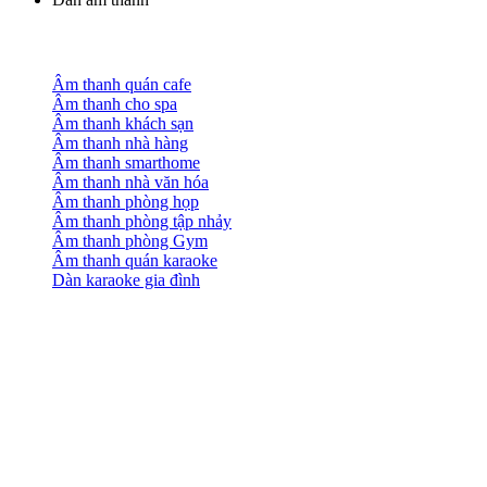
Âm thanh quán cafe
Âm thanh cho spa
Âm thanh khách sạn
Âm thanh nhà hàng
Âm thanh smarthome
Âm thanh nhà văn hóa
Âm thanh phòng họp
Âm thanh phòng tập nhảy
Âm thanh phòng Gym
Âm thanh quán karaoke
Dàn karaoke gia đình