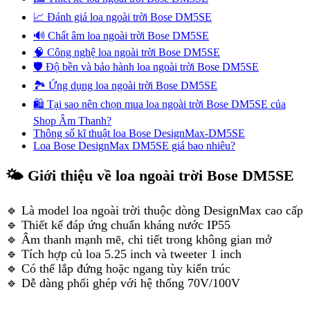
📈 Đánh giá loa ngoài trời Bose DM5SE
🔊 Chất âm loa ngoài trời Bose DM5SE
🧠 Công nghệ loa ngoài trời Bose DM5SE
🛡️ Độ bền và bảo hành loa ngoài trời Bose DM5SE
🏞️ Ứng dụng loa ngoài trời Bose DM5SE
🛍️ Tại sao nên chọn mua loa ngoài trời Bose DM5SE của
Shop Âm Thanh?
Thông số kĩ thuật loa Bose DesignMax-DM5SE
Loa Bose DesignMax DM5SE giá bao nhiêu?
🌤️ Giới thiệu về loa ngoài trời Bose DM5SE
🔹 Là model loa ngoài trời thuộc dòng DesignMax cao cấp
🔹 Thiết kế đáp ứng chuẩn kháng nước IP55
🔹 Âm thanh mạnh mẽ, chi tiết trong không gian mở
🔹 Tích hợp củ loa 5.25 inch và tweeter 1 inch
🔹 Có thể lắp đứng hoặc ngang tùy kiến trúc
🔹 Dễ dàng phối ghép với hệ thống 70V/100V