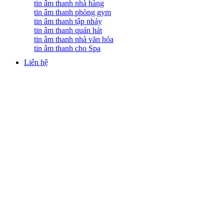
tin âm thanh nhà hàng
tin âm thanh phòng gym
tin âm thanh tập nhảy
tin âm thanh quán hát
tin âm thanh nhà văn hóa
tin âm thanh cho Spa
Liên hệ