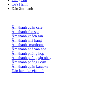
Cửa Hàng
Dàn âm thanh
Âm thanh quán cafe
Âm thanh cho spa
Âm thanh khách sạn
Âm thanh nhà hàng
Âm thanh smarthome
Âm thanh nhà văn hóa
Âm thanh phòng họp
Âm thanh phòng tập nhảy
Âm thanh phòng Gym
Âm thanh quán karaoke
Dàn karaoke gia đình