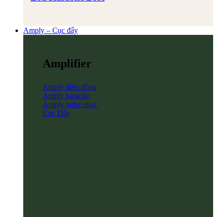
Amply – Cục đẩy
Amplifier
Amply điện động
Amply karaoke
Amply nghe nhạc
Cục Đẩy