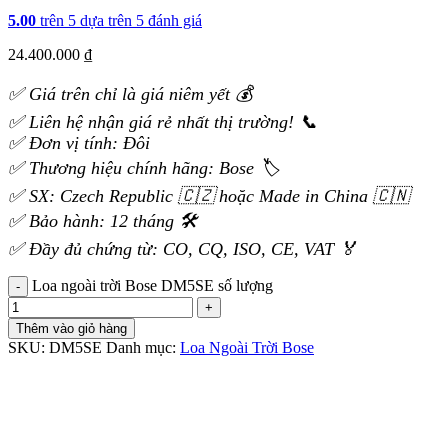
5.00
trên 5 dựa trên
5
đánh giá
24.400.000
₫
✅ Giá trên chỉ là giá niêm yết 💰
✅ Liên hệ nhận giá rẻ nhất thị trường! 📞
✅ Đơn vị tính: Đôi
✅ Thương hiệu chính hãng: Bose 🏷️
✅ SX: Czech Republic 🇨🇿 hoặc Made in China 🇨🇳
✅ Bảo hành: 12 tháng 🛠️
✅ Đầy đủ chứng từ: CO, CQ, ISO, CE, VAT 🏅
Loa ngoài trời Bose DM5SE số lượng
Thêm vào giỏ hàng
SKU:
DM5SE
Danh mục:
Loa Ngoài Trời Bose