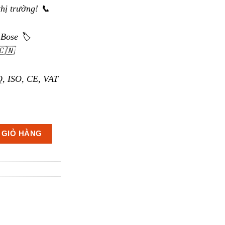
thị trường! 📞
Bose 🏷️
🇨🇳
, ISO, CE, VAT
số lượng
 GIỎ HÀNG