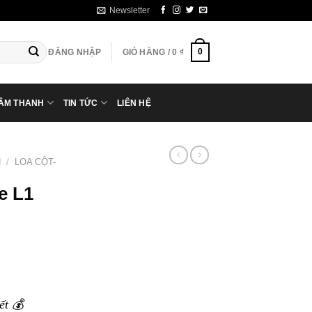
Newsletter
0
ĐĂNG NHẬP
GIỎ HÀNG /
0
₫
 ÂM THANH
TIN TỨC
LIÊN HỆ
N
/
LOA CỘT-
e L1
ết 💰