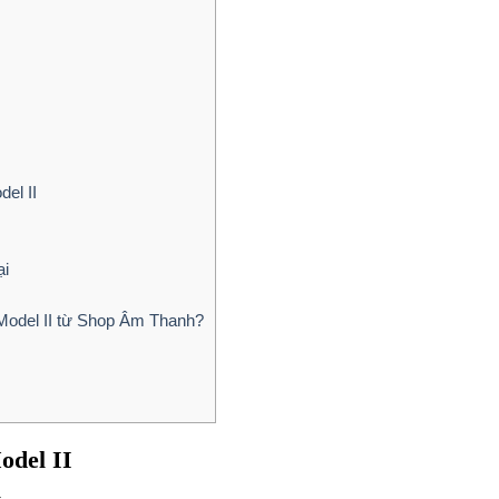
el II
ại
Model II từ Shop Âm Thanh?
odel II