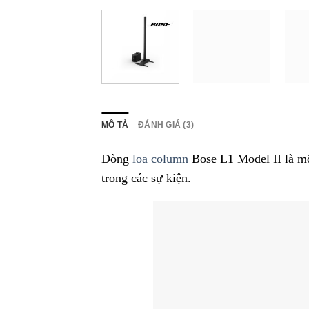
MÔ TẢ
ĐÁNH GIÁ (3)
Dòng
loa column
Bose L1 Model II là mộ
trong các sự kiện.