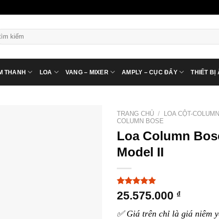
ìm
ếm:
M THANH
LOA
VANG – MIXER
AMPLY – CỤC ĐẨY
THIẾT BỊ
TRANG CHỦ
/
LOA CỘT-COLUM
COLUMN BOSE
Loa Column Bos
Model II
5.00
3
trên 5
25.575.000
₫
dựa trên
đánh giá
✅ Giá trên chỉ là giá niêm y