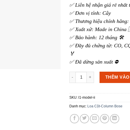
✅ Liên hệ nhận giá rẻ nhất 
✅ Đơn vị tính: Cây
✅ Thương hiệu chính hãng: 
✅ Xuất xứ: Made in China 
✅ Bảo hành: 12 tháng 🛠️
✅ Đầy đủ chứng từ: CO, CQ
🏅
✅ Đã dừng sản xuất ⛔
Loa Column Bose L1 Model II 
THÊM VÀO
SKU:
l1-model-ii
Danh mục:
Loa Cột-Column Bose