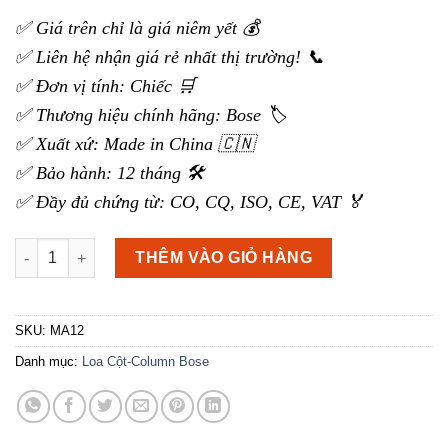
đánh giá
✅ Giá trên chỉ là giá niêm yết 💰
✅ Liên hệ nhận giá rẻ nhất thị trường! 📞
✅ Đơn vị tính: Chiếc 🛒
✅ Thương hiệu chính hãng: Bose 🏷️
✅ Xuất xứ: Made in China 🇨🇳
✅ Bảo hành: 12 tháng 🛠️
✅ Đầy đủ chứng từ: CO, CQ, ISO, CE, VAT 🏅
Loa Cột Bose Panaray MA12 số lượng
THÊM VÀO GIỎ HÀNG
SKU:
MA12
Danh mục:
Loa Cột-Column Bose