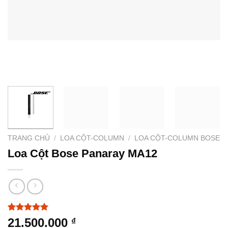
TRANG CHỦ
/
LOA CỘT-COLUMN
/
LOA CỘT-COLUMN BOSE
Loa Cột Bose Panaray MA12
5.00
3
trên 5
21.500.000
₫
dựa trên