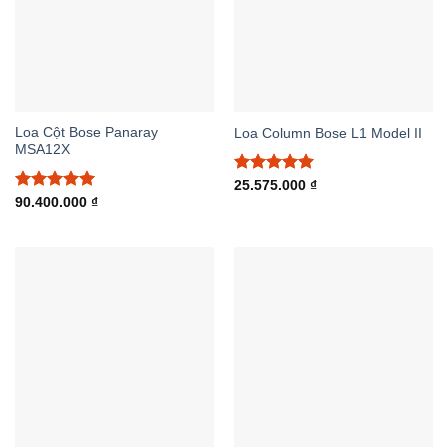
Loa Cột Bose Panaray
Loa Column Bose L1 Model II
MSA12X
Được xếp
25.575.000
₫
hạng
5.00
Được xếp
90.400.000
₫
5 sao
hạng
5.00
5 sao