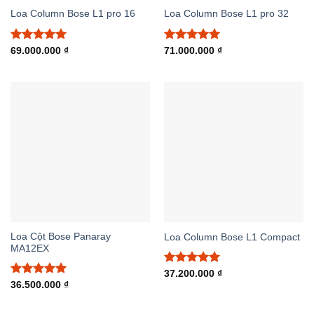
Loa Column Bose L1 pro 16
Loa Column Bose L1 pro 32
Được xếp
Được xếp
69.000.000
₫
71.000.000
₫
hạng
5.00
hạng
5.00
5 sao
5 sao
Loa Cột Bose Panaray
Loa Column Bose L1 Compact
MA12EX
Được xếp
37.200.000
₫
hạng
5.00
Được xếp
36.500.000
₫
5 sao
hạng
5.00
5 sao