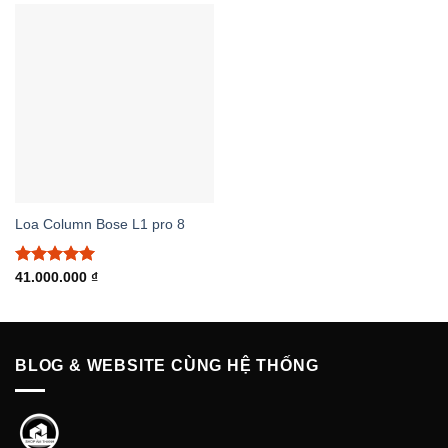
Loa Column Bose L1 pro 8
Được xếp
41.000.000
₫
hạng
5.00
5 sao
BLOG & WEBSITE CÙNG HỆ THỐNG