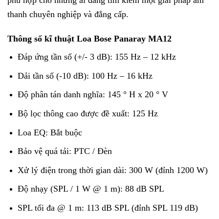
phù hợp cho những ai đang tìm kiếm một giải pháp âm
thanh chuyên nghiệp và đẳng cấp.
Thông số kĩ thuật Loa Bose Panaray MA12
Đáp ứng tần số (+/- 3 dB): 155 Hz – 12 kHz
Dải tần số (-10 dB): 100 Hz – 16 kHz
Độ phân tán danh nghĩa: 145 ° H x 20 ° V
Bộ lọc thông cao được đề xuất: 125 Hz
Loa EQ: Bắt buộc
Bảo vệ quá tải: PTC / Đèn
Xử lý điện trong thời gian dài: 300 W (đỉnh 1200 W)
Độ nhạy (SPL / 1 W @ 1 m): 88 dB SPL
SPL tối đa @ 1 m: 113 dB SPL (đỉnh SPL 119 dB)