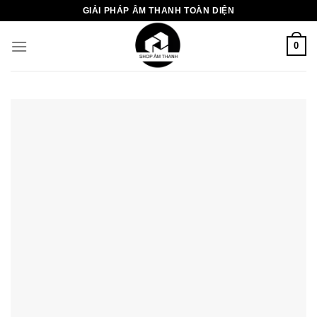
Chuyển
GIẢI PHÁP ÂM THANH TOÀN DIỆN
đến
nội
0
dung