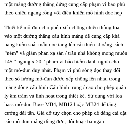
một mảng đường thẳng đứng cung cấp phạm vi bao phủ
theo chiều ngang rộng với điều khiển mô hình dọc hẹp
Thiết kế mô-đun cho phép xếp chồng nhiều thùng loa
vào một đường thẳng cấu hình mảng để cung cấp khả
năng kiểm soát mẫu dọc tăng lên cải thiện khoảng cách
“ném” và giảm phản xạ sàn / trần nhà không mong muốn
145 ° ngang x 20 ° phạm vi bảo hiểm danh nghĩa cho
một mô-đun duy nhất. Phạm vi phủ sóng dọc thay đổi
theo số lượng mô-đun được xếp chồng lên nhau trong
mảng dòng cấu hình Cấu hình trung / cao cho phép quản
lý âm trầm và linh hoạt trong thiết kế. Sử dụng với loa
bass mô-đun Bose MB4, MB12 hoặc MB24 để tăng
cường dải tần. Giá đỡ tùy chọn cho phép dễ dàng cài đặt
các mô-đun mảng dòng đơn, đôi hoặc ba ngăn