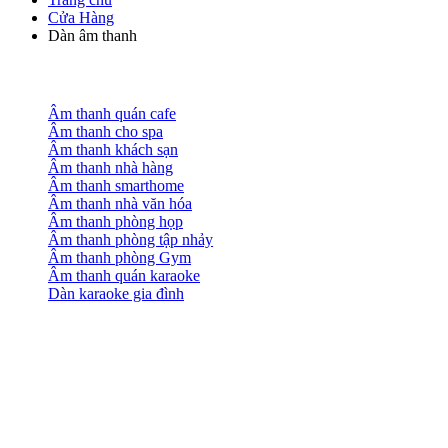
Cửa Hàng
Dàn âm thanh
Âm thanh quán cafe
Âm thanh cho spa
Âm thanh khách sạn
Âm thanh nhà hàng
Âm thanh smarthome
Âm thanh nhà văn hóa
Âm thanh phòng họp
Âm thanh phòng tập nhảy
Âm thanh phòng Gym
Âm thanh quán karaoke
Dàn karaoke gia đình