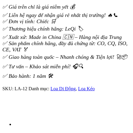
✅ Giá trên chỉ là giá niêm yết 💰
✅ Liên hệ ngay để nhận giá rẻ nhất thị trường! 🔥📞
✅ Đơn vị tính: Chiếc 🛒
✅ Thương hiệu chính hãng: LeQi 🏷️
✅ Xuất xứ: Made in China 🇨🇳 – Hàng nội địa Trung
✅ Sản phẩm chính hãng, đầy đủ chứng từ: CO, CQ, ISO,
CE, VAT 🏅
✅ Giao hàng toàn quốc – Nhanh chóng & Tiện lợi! 🚀📦
✅ Tư vấn – Khảo sát miễn phí! 🎧🔍
✅ Bảo hành: 1 năm 🛠️
SKU:
LA-12
Danh mục:
Loa Di Động
,
Loa Kéo