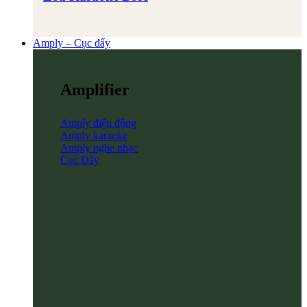
Amply – Cục đẩy
Amplifier
Amply điện động
Amply karaoke
Amply nghe nhạc
Cục Đẩy