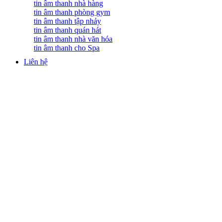
tin âm thanh nhà hàng
tin âm thanh phòng gym
tin âm thanh tập nhảy
tin âm thanh quán hát
tin âm thanh nhà văn hóa
tin âm thanh cho Spa
Liên hệ