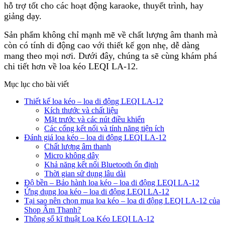
hỗ trợ tốt cho các hoạt động karaoke, thuyết trình, hay
giảng dạy.
Sản phẩm không chỉ mạnh mẽ về chất lượng âm thanh mà
còn có tính di động cao với thiết kế gọn nhẹ, dễ dàng
mang theo mọi nơi. Dưới đây, chúng ta sẽ cùng khám phá
chi tiết hơn về loa kéo LEQI LA-12.
Mục lục cho bài viết
Thiết kế loa kéo – loa di động LEQI LA-12
Kích thước và chất liệu
Mặt trước và các nút điều khiển
Các cổng kết nối và tính năng tiện ích
Đánh giá loa kéo – loa di động LEQI LA-12
Chất lượng âm thanh
Micro không dây
Khả năng kết nối Bluetooth ổn định
Thời gian sử dụng lâu dài
Độ bền – Bảo hành loa kéo – loa di động LEQI LA-12
Ứng dụng loa kéo – loa di động LEQI LA-12
Tại sao nên chọn mua loa kéo – loa di động LEQI LA-12 của
Shop Âm Thanh?
Thông số kĩ thuật Loa Kéo LEQI LA-12