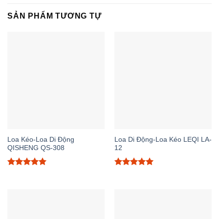
SẢN PHẨM TƯƠNG TỰ
Loa Kéo-Loa Di Động
Loa Di Động-Loa Kéo LEQI LA-
QISHENG QS-308
12
Được xếp
Được xếp
hạng
5.00
hạng
5.00
5 sao
5 sao