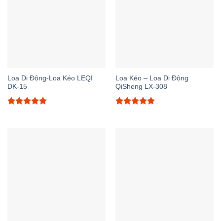
Loa Di Động-Loa Kéo LEQI
Loa Kéo – Loa Di Động
DK-15
QiSheng LX-308
Được xếp
Được xếp
hạng
5.00
hạng
5.00
5 sao
5 sao