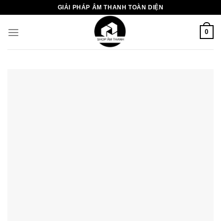
Chuyển
GIẢI PHÁP ÂM THANH TOÀN DIỆN
đến
nội
0
dung