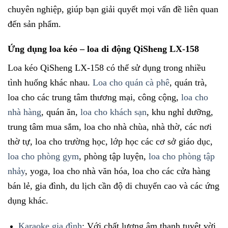
chuyên nghiệp, giúp bạn giải quyết mọi vấn đề liên quan
đến sản phẩm.
Ứng dụng loa kéo – loa di động QiSheng LX-158
Loa kéo QiSheng LX-158 có thể sử dụng trong nhiều
tình huống khác nhau.
Loa cho quán cà phê
, quán trà,
loa cho các trung tâm thương mại, công cộng,
loa cho
nhà hàng
, quán ăn,
loa cho khách sạn
, khu nghỉ dưỡng,
trung tâm mua sắm, loa cho nhà chùa, nhà thờ, các nơi
thờ tự, loa cho trường học, lớp học các cơ sở giáo dục,
loa cho phòng gym
, phòng tập luyện,
loa cho phòng tập
nhảy
, yoga, loa cho nhà văn hóa, loa cho các cửa hàng
bán lẻ, gia đình, du lịch cần độ di chuyển cao và các ứng
dụng khác.
Karaoke gia đình
: Với chất lượng âm thanh tuyệt vời