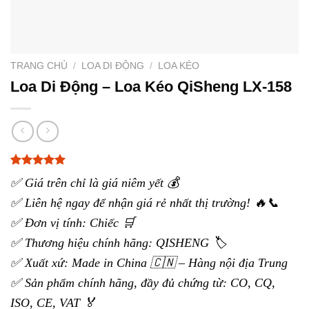
TRANG CHỦ
/
LOA DI ĐỘNG
/
LOA KÉO
Loa Di Động – Loa Kéo QiSheng LX-158
5.00
3
trên 5
✅ Giá trên chỉ là giá niêm yết 💰
dựa trên
đánh giá
✅ Liên hệ ngay để nhận giá rẻ nhất thị trường! 🔥📞
✅ Đơn vị tính: Chiếc 🛒
✅ Thương hiệu chính hãng: QISHENG 🏷️
✅ Xuất xứ: Made in China 🇨🇳 – Hàng nội địa Trung
✅ Sản phẩm chính hãng, đầy đủ chứng từ: CO, CQ,
ISO, CE, VAT 🏅