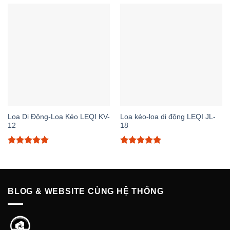
5 sao
5 sao
Loa Di Động-Loa Kéo LEQI KV-
Loa kéo-loa di động LEQI JL-
12
18
Được xếp
Được xếp
hạng
5.00
hạng
5.00
5 sao
5 sao
BLOG & WEBSITE CÙNG HỆ THỐNG