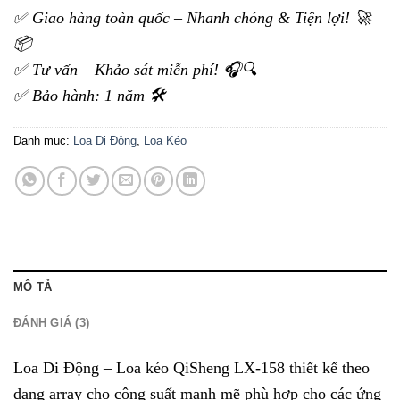
✅ Giao hàng toàn quốc – Nhanh chóng & Tiện lợi! 🚀
📦
✅ Tư vấn – Khảo sát miễn phí! 🎧🔍
✅ Bảo hành: 1 năm 🛠️
Danh mục:
Loa Di Động
,
Loa Kéo
MÔ TẢ
ĐÁNH GIÁ (3)
Loa Di Động – Loa kéo QiSheng LX-158 thiết kế theo
dạng array cho công suất mạnh mẽ phù hợp cho các ứng