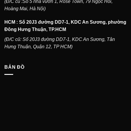
(Đ/C cũ :Số 5 nhà vườn 1, Rose Town, 79 Ngọc Hồi,
Hoàng Mai, Hà Nội)
HCM : Số 20J3 đường DD7-1, KDC An Sương, phường
Đông Hưng Thuận, TP.HCM
(Đ/C cũ: Số 20J3 đường DD7-1, KDC An Sương, Tân
Hưng Thuận, Quận 12, TP HCM)
BẢN ĐỒ