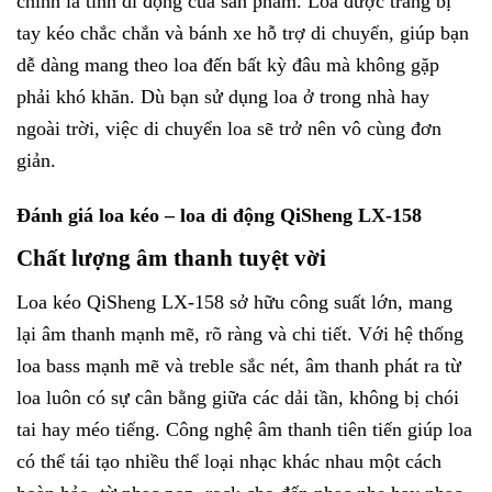
chính là tính di động của sản phẩm. Loa được trang bị
tay kéo chắc chắn và bánh xe hỗ trợ di chuyển, giúp bạn
dễ dàng mang theo loa đến bất kỳ đâu mà không gặp
phải khó khăn. Dù bạn sử dụng loa ở trong nhà hay
ngoài trời, việc di chuyển loa sẽ trở nên vô cùng đơn
giản.
Đánh giá loa kéo – loa di động QiSheng LX-158
Chất lượng âm thanh tuyệt vời
Loa kéo QiSheng LX-158 sở hữu công suất lớn, mang
lại âm thanh mạnh mẽ, rõ ràng và chi tiết. Với hệ thống
loa bass mạnh mẽ và treble sắc nét, âm thanh phát ra từ
loa luôn có sự cân bằng giữa các dải tần, không bị chói
tai hay méo tiếng. Công nghệ âm thanh tiên tiến giúp loa
có thể tái tạo nhiều thể loại nhạc khác nhau một cách