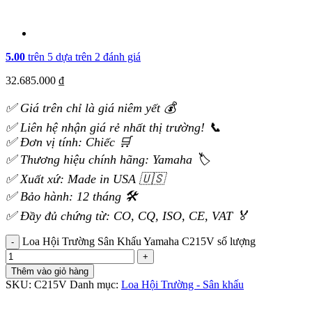
5.00
trên 5 dựa trên
2
đánh giá
32.685.000
₫
✅ Giá trên chỉ là giá niêm yết 💰
✅ Liên hệ nhận giá rẻ nhất thị trường! 📞
✅ Đơn vị tính: Chiếc 🛒
✅ Thương hiệu chính hãng: Yamaha 🏷️
✅ Xuất xứ: Made in USA 🇺🇸
✅ Bảo hành: 12 tháng 🛠️
✅ Đầy đủ chứng từ: CO, CQ, ISO, CE, VAT 🏅
Loa Hội Trường Sân Khấu Yamaha C215V số lượng
Thêm vào giỏ hàng
SKU:
C215V
Danh mục:
Loa Hội Trường - Sân khấu