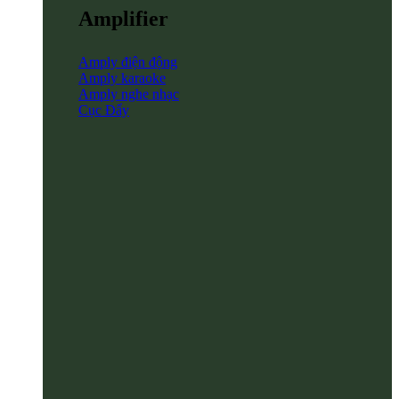
Amplifier
Amply điện động
Amply karaoke
Amply nghe nhạc
Cục Đẩy