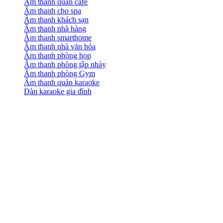
Âm thanh quán cafe
Âm thanh cho spa
Âm thanh khách sạn
Âm thanh nhà hàng
Âm thanh smarthome
Âm thanh nhà văn hóa
Âm thanh phòng họp
Âm thanh phòng tập nhảy
Âm thanh phòng Gym
Âm thanh quán karaoke
Dàn karaoke gia đình