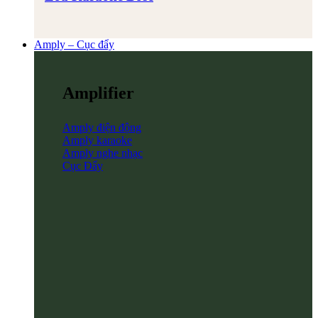
Amply – Cục đẩy
Amplifier
Amply điện động
Amply karaoke
Amply nghe nhạc
Cục Đẩy