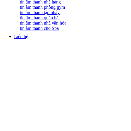
tin âm thanh nhà hàng
tin âm thanh phòng gym
tin âm thanh tập nhảy
tin âm thanh quán hát
tin âm thanh nhà văn hóa
tin âm thanh cho Spa
Liên hệ