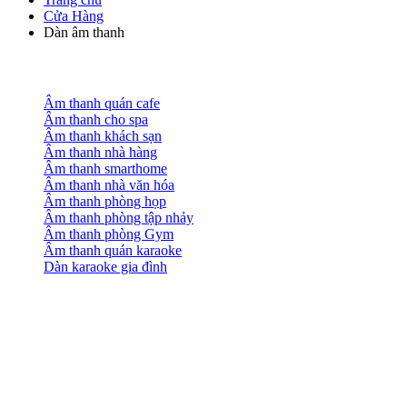
Cửa Hàng
Dàn âm thanh
Âm thanh quán cafe
Âm thanh cho spa
Âm thanh khách sạn
Âm thanh nhà hàng
Âm thanh smarthome
Âm thanh nhà văn hóa
Âm thanh phòng họp
Âm thanh phòng tập nhảy
Âm thanh phòng Gym
Âm thanh quán karaoke
Dàn karaoke gia đình