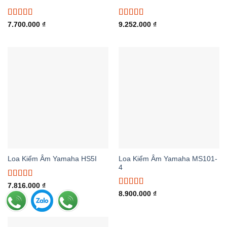
Được xếp
Được xếp
7.700.000
₫
9.252.000
₫
hạng
5.00
5
hạng
5.00
5
sao
sao
Loa Kiểm Âm Yamaha MS101-
Loa Kiểm Âm Yamaha HS5I
4
Được xếp
7.816.000
₫
hạng
5.00
5
Được xếp
8.900.000
₫
sao
hạng
5.00
5
sao