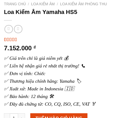
TRANG CHỦ
/
LOA KIỂM ÂM
/
LOA KIỂM ÂM PHÒNG THU
Loa Kiểm Âm Yamaha HS5
5.00
3
trên 5
7.152.000
₫
dựa trên
đánh giá
✅ Giá trên chỉ là giá niêm yết 💰
✅ Liên hệ nhận giá rẻ nhất thị trường! 📞
✅ Đơn vị tính: Chiếc
✅ Thương hiệu chính hãng: Yamaha 🏷️
✅ Xuất xứ: Made in Indonesia 🇮🇩
✅ Bảo hành: 12 tháng 🛠️
✅ Đầy đủ chứng từ: CO, CQ, ISO, CE, VAT 🏅
Loa Kiểm Âm Yamaha HS5 số lượng