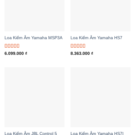
Loa Kiểm Âm Yamaha MSP3A
Loa Kiểm Âm Yamaha HS7
Được xếp
Được xếp
6.099.000
₫
8.363.000
₫
hạng
5.00
5
hạng
5.00
5
sao
sao
Loa Kiểm Âm JBL Control 5
Loa Kiểm Âm Yamaha HS7I