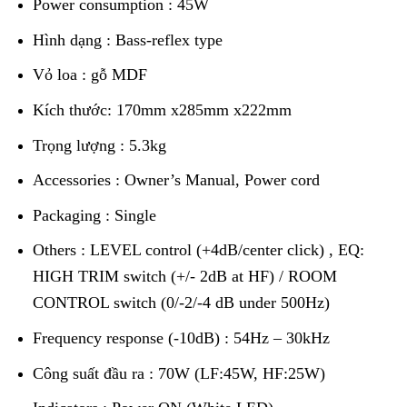
Power consumption : 45W
Hình dạng : Bass-reflex type
Vỏ loa : gỗ MDF
Kích thước: 170mm x285mm x222mm
Trọng lượng : 5.3kg
Accessories : Owner’s Manual, Power cord
Packaging : Single
Others : LEVEL control (+4dB/center click) , EQ:
HIGH TRIM switch (+/- 2dB at HF) / ROOM
CONTROL switch (0/-2/-4 dB under 500Hz)
Frequency response (-10dB) : 54Hz – 30kHz
Công suất đầu ra : 70W (LF:45W, HF:25W)