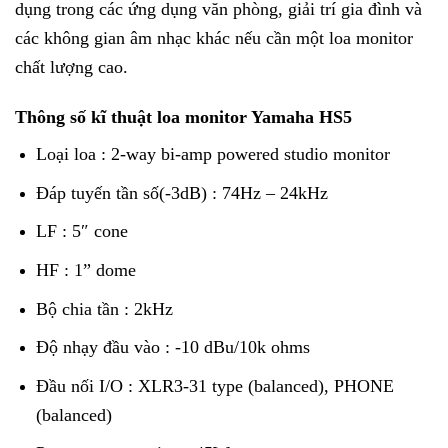
dụng trong các ứng dụng văn phòng, giải trí gia đình và
các không gian âm nhạc khác nếu cần một loa monitor
chất lượng cao.
Thông số kĩ thuật loa monitor Yamaha HS5
Loại loa : 2-way bi-amp powered studio monitor
Đáp tuyến tần số(-3dB) : 74Hz – 24kHz
LF : 5″ cone
HF : 1” dome
Bộ chia tần : 2kHz
Độ nhạy đầu vào : -10 dBu/10k ohms
Đầu nối I/O : XLR3-31 type (balanced), PHONE
(balanced)