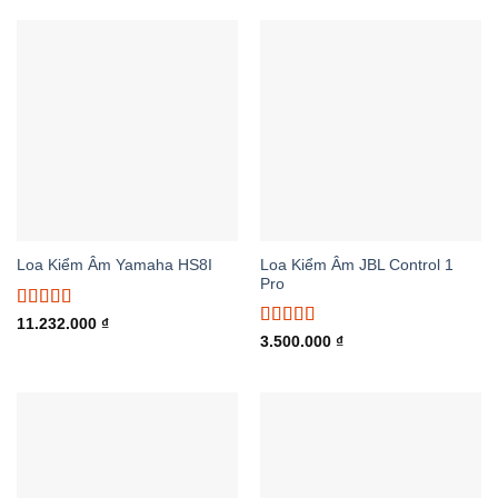
Loa Kiểm Âm JBL Control 1
Loa Kiểm Âm Yamaha HS8I
Pro
Được xếp
11.232.000
₫
hạng
5.00
5
Được xếp
3.500.000
₫
sao
hạng
5.00
5
sao