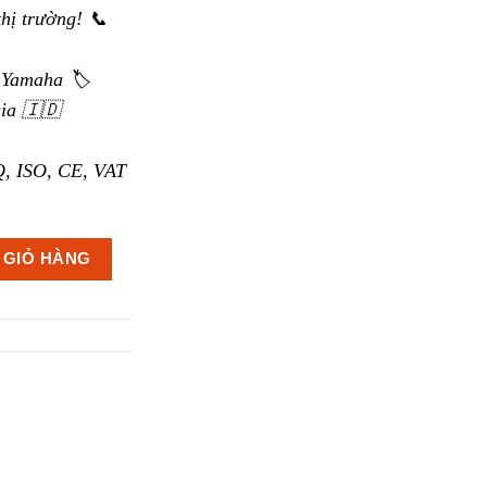
thị trường! 📞
 Yamaha 🏷️
ia 🇮🇩
, ISO, CE, VAT
 lượng
 GIỎ HÀNG