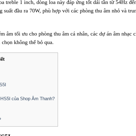
oa treble 1 inch, dòng loa này đáp ứng tốt dải tần từ 54Hz đến
g suất đầu ra 70W, phù hợp với các phòng thu âm nhỏ và tr
ểm âm tối ưu cho phòng thu âm cá nhân, các dự án âm nhạc c
 chọn không thể bỏ qua.
iết
S5I
a HS5I của Shop Âm Thanh?
?