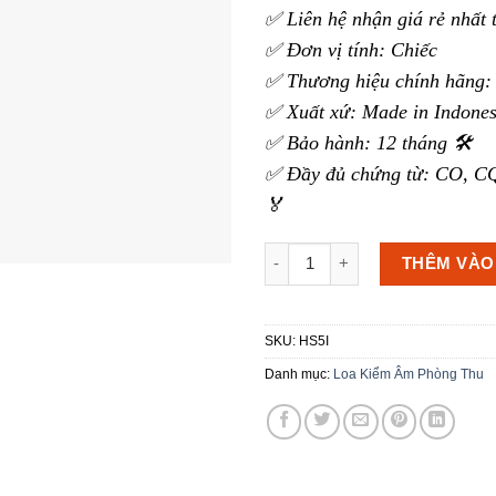
✅ Liên hệ nhận giá rẻ nhất 
✅ Đơn vị tính: Chiếc
✅ Thương hiệu chính hãng:
✅ Xuất xứ: Made in Indones
✅ Bảo hành: 12 tháng 🛠️
✅ Đầy đủ chứng từ: CO, CQ
🏅
Loa Kiểm Âm Yamaha HS5I số
THÊM VÀO
SKU:
HS5I
Danh mục:
Loa Kiểm Âm Phòng Thu