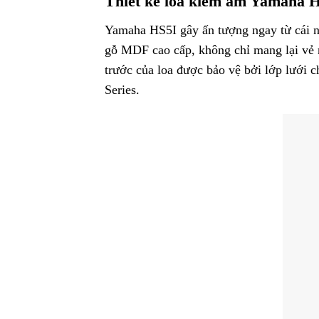
Thiết kế loa kiểm âm Yamaha 
Yamaha HS5I gây ấn tượng ngay từ cái nh
gỗ MDF cao cấp, không chỉ mang lại vẻ n
trước của loa được bảo vệ bởi lớp lưới c
Series.