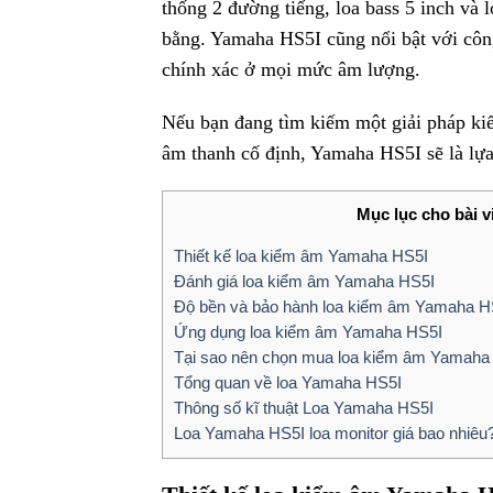
thống 2 đường tiếng, loa bass 5 inch và l
bằng. Yamaha HS5I cũng nổi bật với côn
chính xác ở mọi mức âm lượng.
Nếu bạn đang tìm kiếm một giải pháp ki
âm thanh cố định, Yamaha HS5I sẽ là lựa
Mục lục cho bài v
Thiết kế loa kiểm âm Yamaha HS5I
Đánh giá loa kiểm âm Yamaha HS5I
Độ bền và bảo hành loa kiểm âm Yamaha H
Ứng dụng loa kiểm âm Yamaha HS5I
Tại sao nên chọn mua loa kiểm âm Yamah
Tổng quan về loa Yamaha HS5I
Thông số kĩ thuật Loa Yamaha HS5I
Loa Yamaha HS5I loa monitor giá bao nhiêu