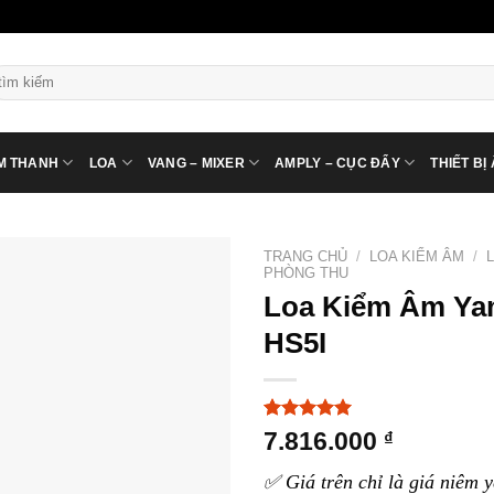
ìm
ếm:
M THANH
LOA
VANG – MIXER
AMPLY – CỤC ĐẨY
THIẾT BỊ
TRANG CHỦ
/
LOA KIỂM ÂM
/
PHÒNG THU
Loa Kiểm Âm Y
HS5I
5.00
3
trên 5
7.816.000
₫
dựa trên
đánh giá
✅ Giá trên chỉ là giá niêm y