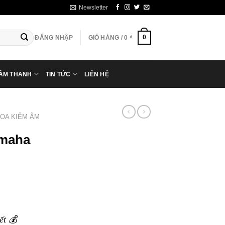
Newsletter
0
ĐĂNG NHẬP
GIỎ HÀNG /
0
₫
 ÂM THANH
TIN TỨC
LIÊN HỆ
LOA KIỂM ÂM
amaha
ết 💰