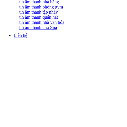
tin âm thanh nhà hàng
tin âm thanh phòng gym
tin âm thanh tập nhảy
tin âm thanh quán hát
tin âm thanh nhà văn hóa
tin âm thanh cho Spa
Liên hệ