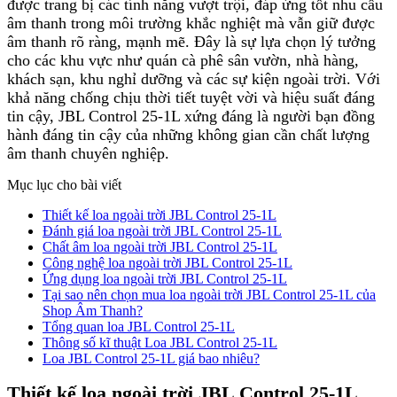
được trang bị các tính năng vượt trội, đáp ứng tốt nhu cầu
âm thanh trong môi trường khắc nghiệt mà vẫn giữ được
âm thanh rõ ràng, mạnh mẽ. Đây là sự lựa chọn lý tưởng
cho các khu vực như quán cà phê sân vườn, nhà hàng,
khách sạn, khu nghỉ dưỡng và các sự kiện ngoài trời. Với
khả năng chống chịu thời tiết tuyệt vời và hiệu suất đáng
tin cậy, JBL Control 25-1L xứng đáng là người bạn đồng
hành đáng tin cậy của những không gian cần chất lượng
âm thanh chuyên nghiệp.
Mục lục cho bài viết
Thiết kế loa ngoài trời JBL Control 25-1L
Đánh giá loa ngoài trời JBL Control 25-1L
Chất âm loa ngoài trời JBL Control 25-1L
Công nghệ loa ngoài trời JBL Control 25-1L
Ứng dụng loa ngoài trời JBL Control 25-1L
Tại sao nên chọn mua loa ngoài trời JBL Control 25-1L của
Shop Âm Thanh?
Tổng quan loa JBL Control 25-1L
Thông số kĩ thuật Loa JBL Control 25-1L
Loa JBL Control 25-1L giá bao nhiêu?
Thiết kế loa ngoài trời JBL Control 25-1L