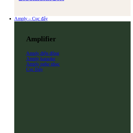
Amply – Cục đẩy
Amplifier
Amply điện động
Amply karaoke
Amply nghe nhạc
Cục Đẩy