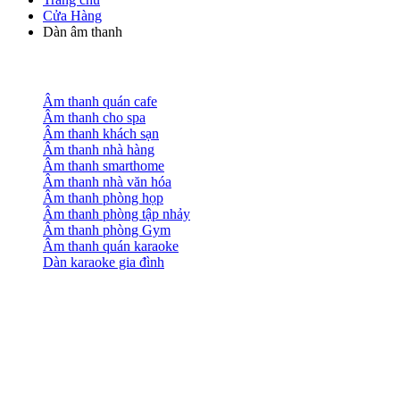
Cửa Hàng
Dàn âm thanh
Âm thanh quán cafe
Âm thanh cho spa
Âm thanh khách sạn
Âm thanh nhà hàng
Âm thanh smarthome
Âm thanh nhà văn hóa
Âm thanh phòng họp
Âm thanh phòng tập nhảy
Âm thanh phòng Gym
Âm thanh quán karaoke
Dàn karaoke gia đình