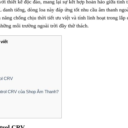
với thiết kế độc đáo, mang lại sự kết hợp hoàn hảo giữa tín
BL danh tiếng, dòng loa này đáp ứng tốt nhu cầu âm thanh ngo
 năng chống chịu thời tiết ưu việt và tính linh hoạt trong lắ
hững môi trường ngoài trời đầy thử thách.
viết
rol CRV
ontrol CRV của Shop Âm Thanh?
ntrol CRV