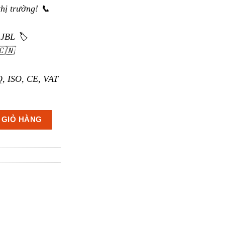
thị trường! 📞
JBL 🏷️
🇨🇳
, ISO, CE, VAT
RV số lượng
 GIỎ HÀNG