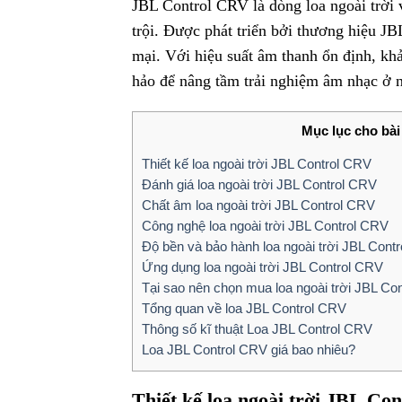
JBL Control CRV là dòng loa ngoài trời 
trội. Được phát triển bởi thương hiệu J
mại. Với hiệu suất âm thanh ổn định, khả
hảo để nâng tầm trải nghiệm âm nhạc ở n
Mục lục cho bài 
Thiết kế loa ngoài trời JBL Control CRV
Đánh giá loa ngoài trời JBL Control CRV
Chất âm loa ngoài trời JBL Control CRV
Công nghệ loa ngoài trời JBL Control CRV
Độ bền và bảo hành loa ngoài trời JBL Cont
Ứng dụng loa ngoài trời JBL Control CRV
Tại sao nên chọn mua loa ngoài trời JBL C
Tổng quan về loa JBL Control CRV
Thông số kĩ thuật Loa JBL Control CRV
Loa JBL Control CRV giá bao nhiêu?
Thiết kế loa ngoài trời JBL Co