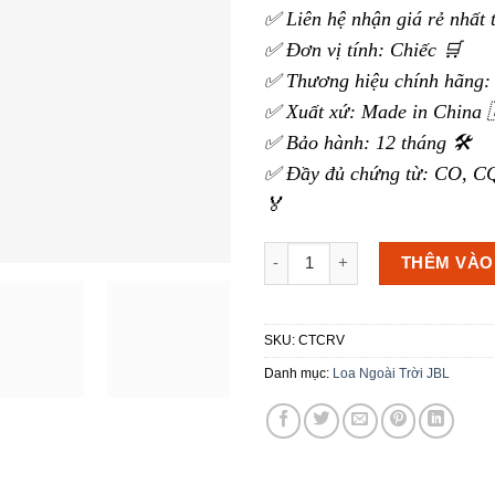
✅ Liên hệ nhận giá rẻ nhất 
✅ Đơn vị tính: Chiếc 🛒
✅ Thương hiệu chính hãng: 
✅ Xuất xứ: Made in China 
✅ Bảo hành: 12 tháng 🛠️
✅ Đầy đủ chứng từ: CO, CQ
🏅
Loa ngoài trời JBL Control C
THÊM VÀO
SKU:
CTCRV
Danh mục:
Loa Ngoài Trời JBL