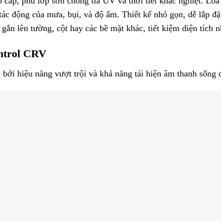
 cấp, phủ lớp sơn chống tia UV và thời tiết khắc nghiệt. Lo
i tác động của mưa, bụi, và độ ẩm. Thiết kế nhỏ gọn, dễ lắp 
gắn lên tường, cột hay các bề mặt khác, tiết kiệm diện tích 
ontrol CRV
ởi hiệu năng vượt trội và khả năng tái hiện âm thanh sống 