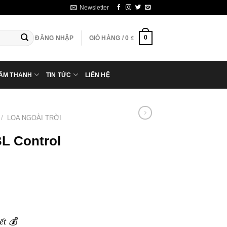
Newsletter
0
ĐĂNG NHẬP
GIỎ HÀNG /
0
₫
 ÂM THANH
TIN TỨC
LIÊN HỆ
/
LOA NGOÀI TRỜI
BL Control
ết 💰