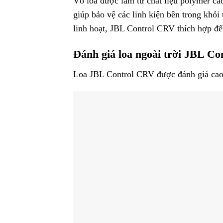
Vỏ loa được làm từ chất liệu polymer cao
giúp bảo vệ các linh kiện bên trong khỏ
linh hoạt, JBL Control CRV thích hợp để 
Đánh giá loa ngoài trời JBL C
Loa JBL Control CRV được đánh giá cao b