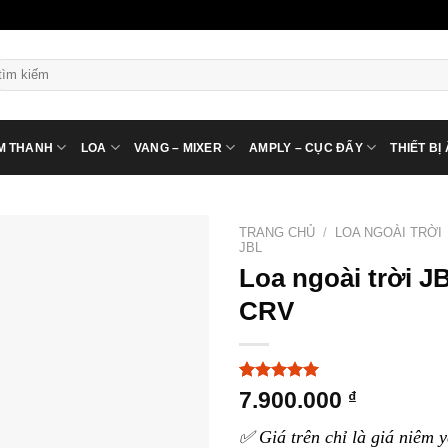
ìm
ếm:
M THANH
LOA
VANG – MIXER
AMPLY – CỤC ĐẨY
THIẾT BỊ
TRANG CHỦ
/
LOA NGOÀI TRỜI
JBL
Loa ngoài trời J
CRV
5.00
3
trên 5
7.900.000
₫
dựa trên
đánh giá
✅ Giá trên chỉ là giá niêm y