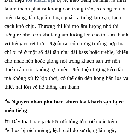
Dấu hiệu
loa khách sạn
bị rè, méo tiếng dễ nhận ra nhất
là âm thanh phát ra không còn trong trẻo, rõ ràng mà bị
biến dạng, lẫn tạp âm hoặc phát ra tiếng lạo xạo, lạch
cạch khó chịu. Thường thì khi mở âm lượng nhỏ thì
tiếng rè nhẹ, còn khi tăng âm lượng lên cao thì âm thanh
vỡ tiếng rõ rệt hơn. Ngoài ra, có những trường hợp loa
chỉ bị rè ở một số dải tần như dải bass hoặc treble, khiến
cho nhạc nền hoặc giọng nói trong khách sạn trở nên
thiếu cân đối, không tự nhiên. Nếu hiện tượng kéo dài
mà không xử lý kịp thời, có thể dẫn đến hỏng hẳn loa và
thiệt hại lớn về hệ thống âm thanh.
🔧 Nguyên nhân phổ biến khiến loa khách sạn bị rè
méo tiếng
🔌 Dây loa hoặc jack kết nối lỏng lẻo, tiếp xúc kém
🔧 Loa bị rách màng, lệch coil do sử dụng lâu ngày