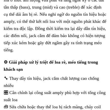
loa ở mức âm lượng vừa phải và lắng nghe kỹ ở các dải
tần thấp (bass), trung (mid) và cao (treble) để xác định
cụ thể dải âm bị rè. Nếu nghi ngờ do nguồn tín hiệu hoặc
amply, có thể thử kết nối loa với một nguồn phát khác để
kiểm tra độc lập. Đồng thời kiểm tra lại dây dẫn tín hiệu,
các điểm nối, jack cắm để đảm bảo không có hiện tượng
tiếp xúc kém hoặc gãy đứt ngầm gây ra tình trạng méo
tiếng.
⚙️ Giải pháp xử lý triệt để loa rè, méo tiếng trong
khách sạn
🔧 Thay dây tín hiệu, jack cắm chất lượng cao chống
nhiễu
🎛️ Cân chỉnh lại công suất amply phù hợp với tổng công
suất loa
🧰 Sửa chữa hoặc thay thế loa bị rách màng, cháy coil