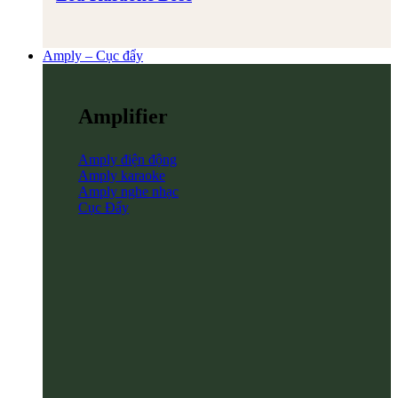
Amply – Cục đẩy
Amplifier
Amply điện động
Amply karaoke
Amply nghe nhạc
Cục Đẩy