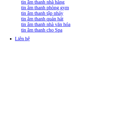
tin âm thanh nhà hàng
tin âm thanh phòng gym
tin âm thanh tập nhảy
tin âm thanh quán hát
tin âm thanh nhà văn hóa
tin âm thanh cho Spa
Liên hệ