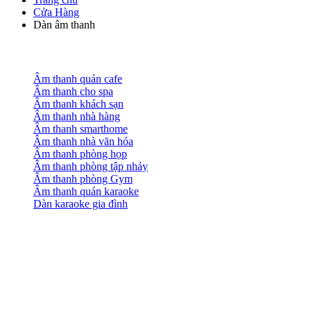
Cửa Hàng
Dàn âm thanh
Âm thanh quán cafe
Âm thanh cho spa
Âm thanh khách sạn
Âm thanh nhà hàng
Âm thanh smarthome
Âm thanh nhà văn hóa
Âm thanh phòng họp
Âm thanh phòng tập nhảy
Âm thanh phòng Gym
Âm thanh quán karaoke
Dàn karaoke gia đình