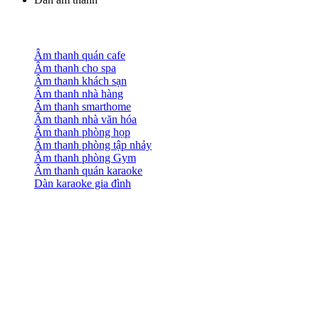
Âm thanh quán cafe
Âm thanh cho spa
Âm thanh khách sạn
Âm thanh nhà hàng
Âm thanh smarthome
Âm thanh nhà văn hóa
Âm thanh phòng họp
Âm thanh phòng tập nhảy
Âm thanh phòng Gym
Âm thanh quán karaoke
Dàn karaoke gia đình