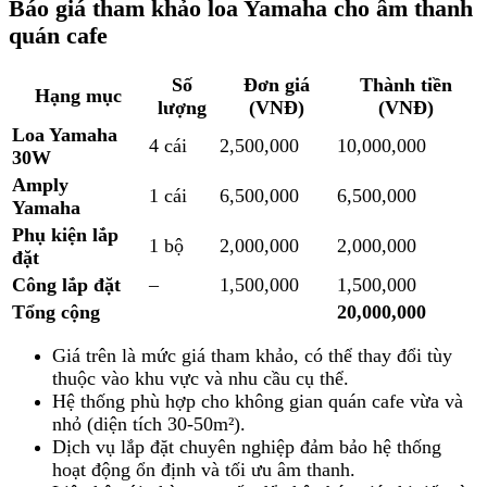
Báo giá tham khảo loa Yamaha cho âm thanh
quán cafe
Số
Đơn giá
Thành tiền
Hạng mục
lượng
(VNĐ)
(VNĐ)
Loa Yamaha
4 cái
2,500,000
10,000,000
30W
Amply
1 cái
6,500,000
6,500,000
Yamaha
Phụ kiện lắp
1 bộ
2,000,000
2,000,000
đặt
Công lắp đặt
–
1,500,000
1,500,000
Tổng cộng
20,000,000
Giá trên là mức giá tham khảo, có thể thay đổi tùy
thuộc vào khu vực và nhu cầu cụ thể.
Hệ thống phù hợp cho không gian quán cafe vừa và
nhỏ (diện tích 30-50m²).
Dịch vụ lắp đặt chuyên nghiệp đảm bảo hệ thống
hoạt động ổn định và tối ưu âm thanh.