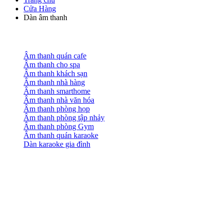
Cửa Hàng
Dàn âm thanh
Âm thanh quán cafe
Âm thanh cho spa
Âm thanh khách sạn
Âm thanh nhà hàng
Âm thanh smarthome
Âm thanh nhà văn hóa
Âm thanh phòng họp
Âm thanh phòng tập nhảy
Âm thanh phòng Gym
Âm thanh quán karaoke
Dàn karaoke gia đình