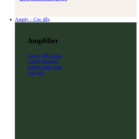
Amply – Cục đẩy
Amplifier
Amply điện động
Amply karaoke
Amply nghe nhạc
Cục Đẩy