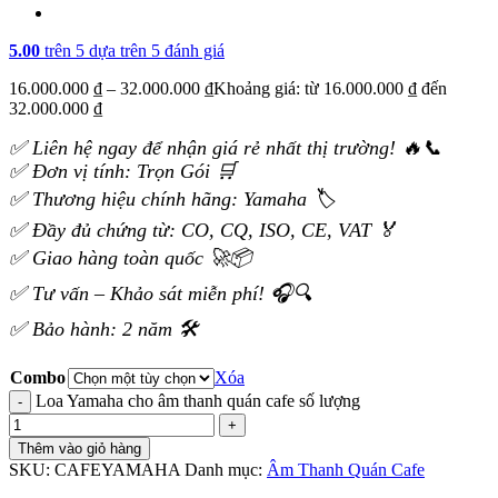
5.00
trên 5 dựa trên
5
đánh giá
16.000.000
₫
–
32.000.000
₫
Khoảng giá: từ 16.000.000 ₫ đến
32.000.000 ₫
✅ Liên hệ ngay để nhận giá rẻ nhất thị trường! 🔥📞
✅ Đơn vị tính: Trọn Gói 🛒
✅ Thương hiệu chính hãng: Yamaha 🏷️
✅ Đầy đủ chứng từ: CO, CQ, ISO, CE, VAT 🏅
✅ Giao hàng toàn quốc 🚀📦
✅ Tư vấn – Khảo sát miễn phí! 🎧🔍
✅ Bảo hành: 2 năm 🛠️
Combo
Xóa
Loa Yamaha cho âm thanh quán cafe số lượng
Thêm vào giỏ hàng
SKU:
CAFEYAMAHA
Danh mục:
Âm Thanh Quán Cafe