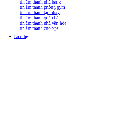
tin âm thanh nhà hàng
tin âm thanh phòng gym
tin âm thanh tập nhảy
tin âm thanh quán hát
tin âm thanh nhà văn hóa
tin âm thanh cho Spa
Liên hệ