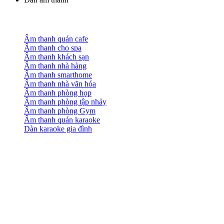
Âm thanh quán cafe
Âm thanh cho spa
Âm thanh khách sạn
Âm thanh nhà hàng
Âm thanh smarthome
Âm thanh nhà văn hóa
Âm thanh phòng họp
Âm thanh phòng tập nhảy
Âm thanh phòng Gym
Âm thanh quán karaoke
Dàn karaoke gia đình