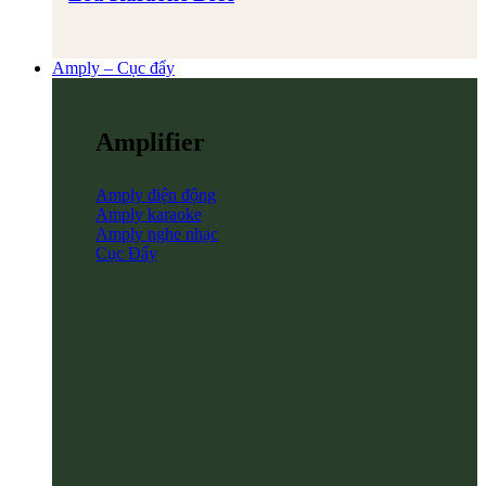
Amply – Cục đẩy
Amplifier
Amply điện động
Amply karaoke
Amply nghe nhạc
Cục Đẩy