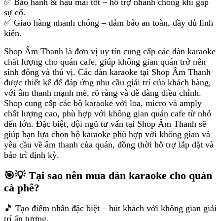
✅ Bảo hành & hậu mãi tốt – hỗ trợ nhanh chóng khi gặp
sự cố.
✅ Giao hàng nhanh chóng – đảm bảo an toàn, đầy đủ linh
kiện.
Shop Âm Thanh là đơn vị uy tín cung cấp các dàn karaoke
chất lượng cho quán cafe, giúp không gian quán trở nên
sinh động và thú vị. Các dàn karaoke tại Shop Âm Thanh
được thiết kế để đáp ứng nhu cầu giải trí của khách hàng,
với âm thanh mạnh mẽ, rõ ràng và dễ dàng điều chỉnh.
Shop cung cấp các bộ karaoke với loa, micro và amply
chất lượng cao, phù hợp với không gian quán cafe từ nhỏ
đến lớn. Đặc biệt, đội ngũ tư vấn tại Shop Âm Thanh sẽ
giúp bạn lựa chọn bộ karaoke phù hợp với không gian và
yêu cầu về âm thanh của quán, đồng thời hỗ trợ lắp đặt và
bảo trì định kỳ.
🎯💡 Tại sao nên mua dàn karaoke cho quán
cà phê?
🎵 Tạo điểm nhấn đặc biệt – hút khách với không gian giải
trí ấn tượng.