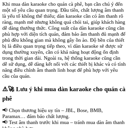
Khi mua dàn karaoke cho quán cà phê, bạn cần chú ý đến
một số yêu cầu quan trọng. Đầu tiên, chất lượng âm thanh
là yếu tố không thể thiếu; dàn karaoke cần có âm thanh rõ
ràng, mạnh mẽ nhưng không quá chói tai, giúp khách hàng
dễ dàng thưởng thức. Công suất của dàn karaoke cũng cần
phù hợp với diện tích quán, đảm bảo âm thanh đủ mạnh để
phủ đều không gian mà không gây ồn ào. Độ bền của thiết
bị là điều quan trọng tiếp theo, vì dàn karaoke sẽ được sử
dụng thường xuyên, cần có khả năng hoạt động ổn định
trong thời gian dài. Ngoài ra, hệ thống karaoke cũng cần
dễ sử dụng, dễ dàng kết nối với các thiết bị khác và có tính
năng điều chỉnh âm thanh linh hoạt để phù hợp với yêu
cầu của quán.
⚠️🚀 Lưu ý khi mua dàn karaoke cho quán cà
phê
📢 Chọn thương hiệu uy tín – JBL, Bose, BMB,
Paramax… đảm bảo chất lượng.
📢 Test âm thanh trước khi mua – tránh mua dàn âm thanh