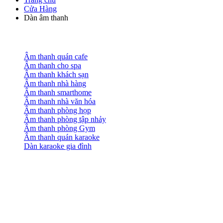
Cửa Hàng
Dàn âm thanh
Âm thanh quán cafe
Âm thanh cho spa
Âm thanh khách sạn
Âm thanh nhà hàng
Âm thanh smarthome
Âm thanh nhà văn hóa
Âm thanh phòng họp
Âm thanh phòng tập nhảy
Âm thanh phòng Gym
Âm thanh quán karaoke
Dàn karaoke gia đình