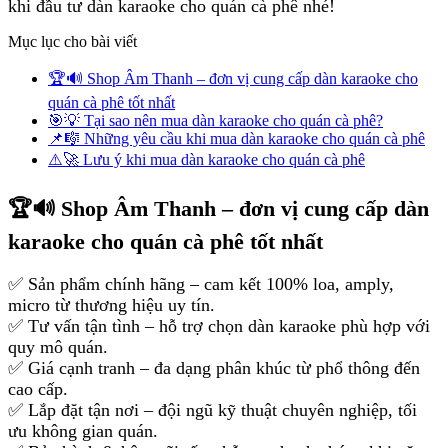
khi đầu tư dàn karaoke cho quán cà phê nhé!
Mục lục cho bài viết
🏆🔊 Shop Âm Thanh – đơn vị cung cấp dàn karaoke cho
quán cà phê tốt nhất
🎯💡 Tại sao nên mua dàn karaoke cho quán cà phê?
📌🎼 Những yêu cầu khi mua dàn karaoke cho quán cà phê
⚠️🚀 Lưu ý khi mua dàn karaoke cho quán cà phê
🏆🔊 Shop Âm Thanh – đơn vị cung cấp dàn
karaoke cho quán cà phê tốt nhất
✅ Sản phẩm chính hãng – cam kết 100% loa, amply,
micro từ thương hiệu uy tín.
✅ Tư vấn tận tình – hỗ trợ chọn dàn karaoke phù hợp với
quy mô quán.
✅ Giá cạnh tranh – đa dạng phân khúc từ phổ thông đến
cao cấp.
✅ Lắp đặt tận nơi – đội ngũ kỹ thuật chuyên nghiệp, tối
ưu không gian quán.