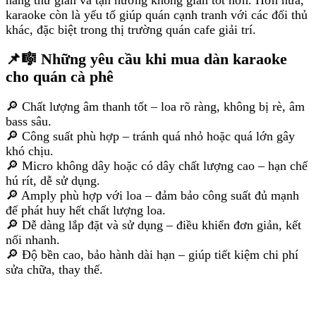
hàng thư giãn và tận hưởng không gian tốt hơn. Hơn nữa,
karaoke còn là yếu tố giúp quán cạnh tranh với các đối thủ
khác, đặc biệt trong thị trường quán cafe giải trí.
📌🎼 Những yêu cầu khi mua dàn karaoke
cho quán cà phê
🔎 Chất lượng âm thanh tốt – loa rõ ràng, không bị rè, âm
bass sâu.
🔎 Công suất phù hợp – tránh quá nhỏ hoặc quá lớn gây
khó chịu.
🔎 Micro không dây hoặc có dây chất lượng cao – hạn chế
hú rít, dễ sử dụng.
🔎 Amply phù hợp với loa – đảm bảo công suất đủ mạnh
để phát huy hết chất lượng loa.
🔎 Dễ dàng lắp đặt và sử dụng – điều khiển đơn giản, kết
nối nhanh.
🔎 Độ bền cao, bảo hành dài hạn – giúp tiết kiệm chi phí
sửa chữa, thay thế.