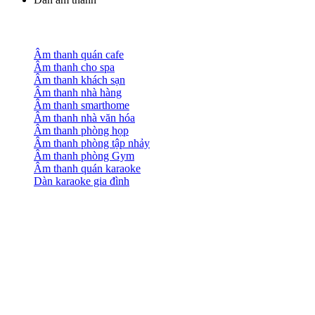
Âm thanh quán cafe
Âm thanh cho spa
Âm thanh khách sạn
Âm thanh nhà hàng
Âm thanh smarthome
Âm thanh nhà văn hóa
Âm thanh phòng họp
Âm thanh phòng tập nhảy
Âm thanh phòng Gym
Âm thanh quán karaoke
Dàn karaoke gia đình