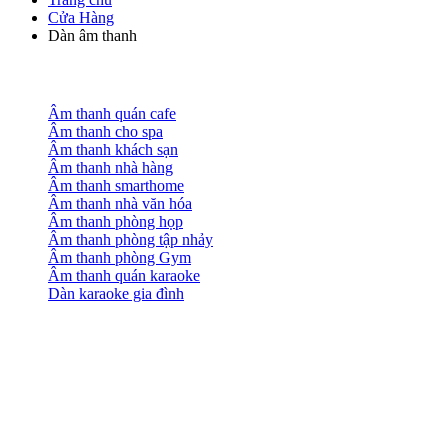
Cửa Hàng
Dàn âm thanh
Âm thanh quán cafe
Âm thanh cho spa
Âm thanh khách sạn
Âm thanh nhà hàng
Âm thanh smarthome
Âm thanh nhà văn hóa
Âm thanh phòng họp
Âm thanh phòng tập nhảy
Âm thanh phòng Gym
Âm thanh quán karaoke
Dàn karaoke gia đình