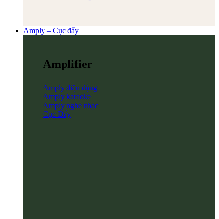
Amply – Cục đẩy
Amplifier
Amply điện động
Amply karaoke
Amply nghe nhạc
Cục Đẩy