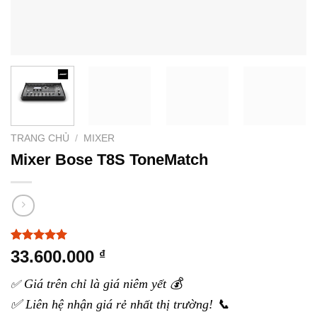
TRANG CHỦ
/
MIXER
Mixer Bose T8S ToneMatch
5.00
2
trên 5
33.600.000
₫
dựa trên
đánh giá
Giá trên chỉ là giá niêm yết 💰
✅
✅ Liên hệ nhận giá rẻ nhất thị trường! 📞