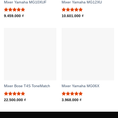
Mixer Yamaha MG10XUF
Mixer Yamaha MG12XU
Được xếp
Được xếp
9.459.000
₫
10.601.000
₫
hạng
5.00
hạng
5.00
5 sao
5 sao
Mixer Bose T4S ToneMatch
Mixer Yamaha MG06X
Được xếp
Được xếp
22.500.000
₫
3.968.000
₫
hạng
5.00
hạng
5.00
5 sao
5 sao