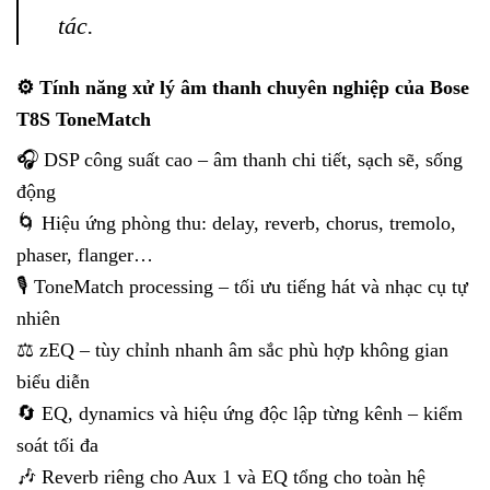
tác.
⚙️ Tính năng xử lý âm thanh chuyên nghiệp của Bose
T8S ToneMatch
🎧 DSP công suất cao – âm thanh chi tiết, sạch sẽ, sống
động
🌀 Hiệu ứng phòng thu: delay, reverb, chorus, tremolo,
phaser, flanger…
🎙️ ToneMatch processing – tối ưu tiếng hát và nhạc cụ tự
nhiên
⚖️ zEQ – tùy chỉnh nhanh âm sắc phù hợp không gian
biểu diễn
🔄 EQ, dynamics và hiệu ứng độc lập từng kênh – kiểm
soát tối đa
🎶 Reverb riêng cho Aux 1 và EQ tổng cho toàn hệ