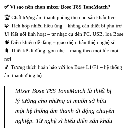
✅ Vì sao nên chọn mixer Bose T8S ToneMatch?
🏆 Chất lượng âm thanh phòng thu cho sân khấu live
🧩 Tích hợp nhiều hiệu ứng – không cần thiết bị phụ trợ
🔌 Kết nối linh hoạt – từ nhạc cụ đến PC, USB, loa Bose
🧠 Điều khiển dễ dàng – giao diện thân thiện nghệ sĩ
🧳 Thiết kế di động, gọn nhẹ – mang theo mọi lúc mọi
nơi
🎵 Tương thích hoàn hảo với loa Bose L1/F1 – hệ thống
âm thanh đồng bộ
Mixer Bose T8S ToneMatch là thiết bị
lý tưởng cho những ai muốn sở hữu
một hệ thống âm thanh di động chuyên
nghiệp. Từ nghệ sĩ biểu diễn sân khấu