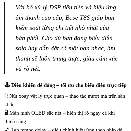
Với bộ xử lý DSP tiên tiến và hiệu ứng
âm thanh cao cấp, Bose T8S giúp bạn
kiểm soát từng chi tiết nhỏ nhất của
bản phối. Cho dù bạn đang biểu diễn
solo hay dẫn dắt cả một ban nhạc, âm
thanh sẽ luôn trung thực, giàu cảm xúc
và rõ nét.
🕹️ Điều khiển dễ dàng – tối ưu cho biểu diễn trực tiếp
🖱️ Nút xoay vật lý trực quan – thao tác mượt mà trên sân
khấu
🖥️ Màn hình OLED sắc nét – hiển thị rõ ngay cả khi
thiếu sáng
🎵 Tap tempo delay – điều chỉnh hiệu ứng theo nhịp dễ