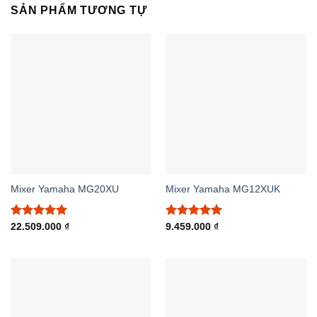
SẢN PHẨM TƯƠNG TỰ
Mixer Yamaha MG20XU
Mixer Yamaha MG12XUK
Được xếp
Được xếp
22.509.000
₫
9.459.000
₫
hạng
5.00
hạng
5.00
5 sao
5 sao