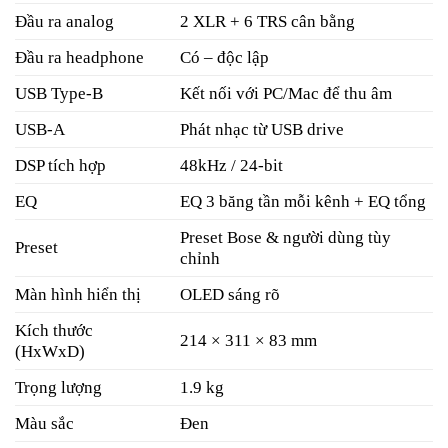
Đầu ra analog
2 XLR + 6 TRS cân bằng
Đầu ra headphone
Có – độc lập
USB Type-B
Kết nối với PC/Mac để thu âm
USB-A
Phát nhạc từ USB drive
DSP tích hợp
48kHz / 24-bit
EQ
EQ 3 băng tần mỗi kênh + EQ tổng
Preset Bose & người dùng tùy
Preset
chỉnh
Màn hình hiển thị
OLED sáng rõ
Kích thước
214 × 311 × 83 mm
(HxWxD)
Trọng lượng
1.9 kg
Màu sắc
Đen