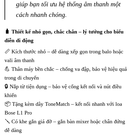
giúp bạn tối ưu hệ thống âm thanh một
cách nhanh chóng.
🧳 Thiết kế nhỏ gọn, chắc chắn – lý tưởng cho biểu
diễn di động
📏 Kích thước nhỏ – dễ dàng xếp gọn trong balo hoặc
vali âm thanh
💪 Thân máy bền chắc – chống va đập, bảo vệ hiệu quả
trong di chuyển
🔒 Nắp từ tiện dụng – bảo vệ cổng kết nối và nút điều
khiển
📦 Tặng kèm dây ToneMatch – kết nối nhanh với loa
Bose L1 Pro
🪛 Có khe gắn giá đỡ – gắn bàn mixer hoặc chân đứng
dễ dàng