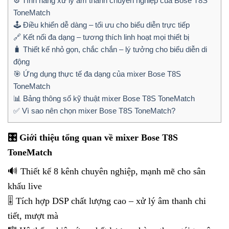
⚙️ Tính năng xử lý âm thanh chuyên nghiệp của Bose T8S
ToneMatch
🕹️ Điều khiển dễ dàng – tối ưu cho biểu diễn trực tiếp
🔗 Kết nối đa dạng – tương thích linh hoạt mọi thiết bị
🧳 Thiết kế nhỏ gọn, chắc chắn – lý tưởng cho biểu diễn di
động
🎯 Ứng dụng thực tế đa dạng của mixer Bose T8S
ToneMatch
📊 Bảng thông số kỹ thuật mixer Bose T8S ToneMatch
✅ Vì sao nên chọn mixer Bose T8S ToneMatch?
🎛️ Giới thiệu tổng quan về mixer Bose T8S
ToneMatch
🔊 Thiết kế 8 kênh chuyên nghiệp, mạnh mẽ cho sân
khấu live
🎚️ Tích hợp DSP chất lượng cao – xử lý âm thanh chi
tiết, mượt mà