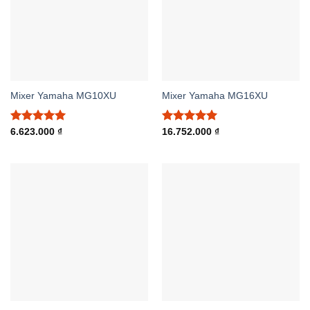
Mixer Yamaha MG10XU
Mixer Yamaha MG16XU
Được xếp
Được xếp
6.623.000
₫
16.752.000
₫
hạng
5.00
hạng
5.00
5 sao
5 sao