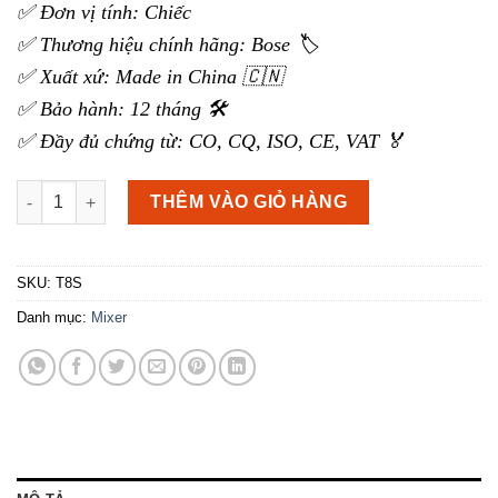
✅ Đơn vị tính: Chiếc
✅ Thương hiệu chính hãng: Bose 🏷️
✅ Xuất xứ: Made in China 🇨🇳
✅ Bảo hành: 12 tháng 🛠️
✅ Đầy đủ chứng từ: CO, CQ, ISO, CE, VAT 🏅
Mixer Bose T8S ToneMatch số lượng
THÊM VÀO GIỎ HÀNG
SKU:
T8S
Danh mục:
Mixer