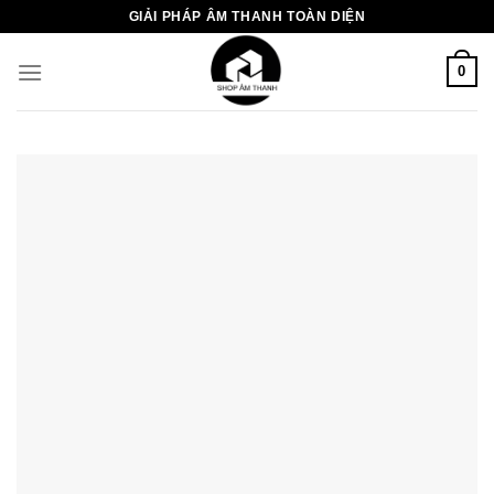
Chuyển
GIẢI PHÁP ÂM THANH TOÀN DIỆN
đến
nội
0
dung