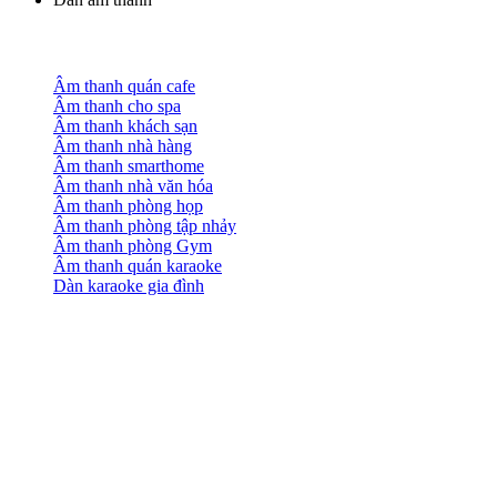
Âm thanh quán cafe
Âm thanh cho spa
Âm thanh khách sạn
Âm thanh nhà hàng
Âm thanh smarthome
Âm thanh nhà văn hóa
Âm thanh phòng họp
Âm thanh phòng tập nhảy
Âm thanh phòng Gym
Âm thanh quán karaoke
Dàn karaoke gia đình